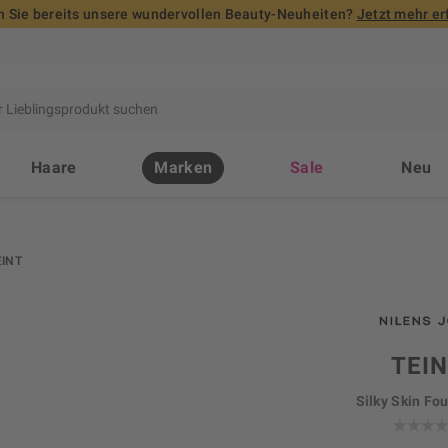
 Sie bereits unsere wundervollen Beauty-Neuheiten?
Jetzt mehr er
Haare
Marken
Sale
Neu
EINT
TEI
Silky Skin Fo