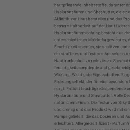
hautpflegende Inhaltsstoffe, darunter dr
Hyaluronsäuren und Sheabutter, die eine
Affinität zur Haut herstellen und das Pro
bessere Haltbarkeit auf der Haut fixieren
Hyaluronsäuremischung besteht aus dre
unterschiedlichen Molekulargewichten, d
Feuchtigkeit spenden, sie schützen und r
ein strafferes und festeres Aussehen zu 
Hauttrockenheit zu reduzieren. Sheabutt
feuchtigkeitsspendende und geschmeid
Wirkung. Wichtigste Eigenschaften: Ein
Fixierungseffekt, der für eine besonders 
sorgt. Enthält feuchtigkeitsspendende u
Hyaluronsäure und Sheabutter. Volle Dec
natürlichem Finish. Die Textur von Silky S
und cremig und das Produkt wird mit ein
Pumpe geliefert, die das Dosieren und A
erleichtert. Allergie-zertifiziert - Parfümf