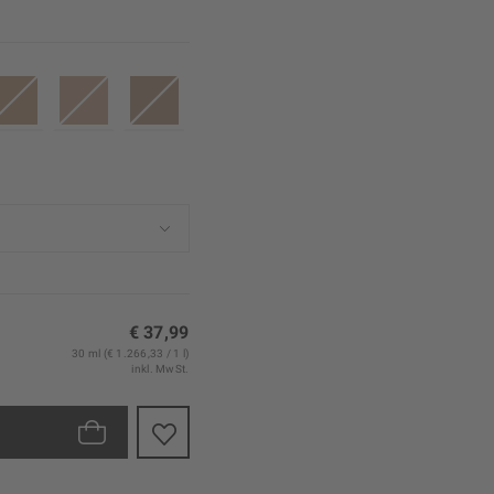
€ 37,99
30 ml (€ 1.266,33 / 1 l)
inkl. MwSt.