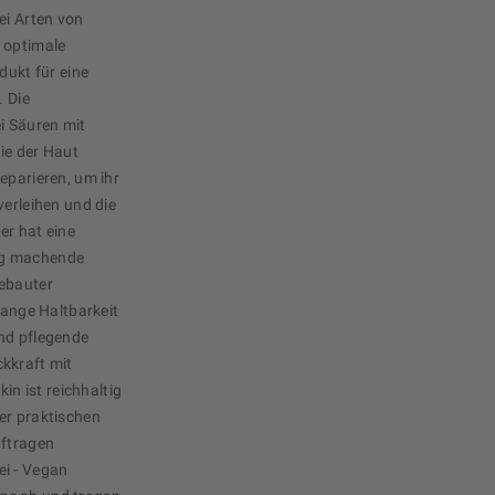
ei Arten von
 optimale
dukt für eine
. Die
i Säuren mit
ie der Haut
eparieren, um ihr
verleihen und die
er hat eine
ig machende
gebauter
lange Haltbarkeit
nd pflegende
kkraft mit
kin ist reichhaltig
er praktischen
uftragen
rei - Vegan