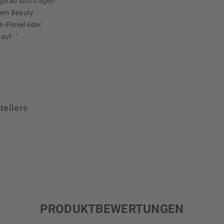
ge ab und tragen
inem Beauty
n-Pinsel oder
auf. "
tellers
PRODUKTBEWERTUNGEN