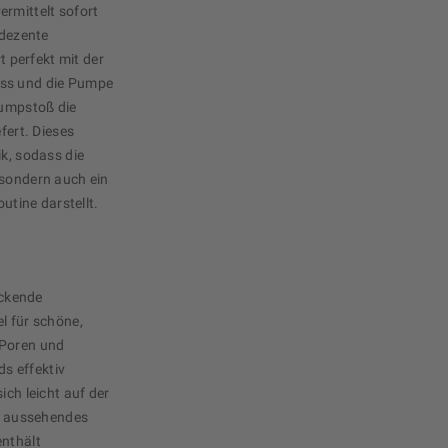
ermittelt sofort
 dezente
 perfekt mit der
uss und die Pumpe
Pumpstoß die
fert. Dieses
ik, sodass die
 sondern auch ein
outine darstellt.
eckende
l für schöne,
 Poren und
s effektiv
ich leicht auf der
ch aussehendes
enthält