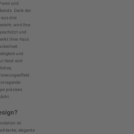
 Poren und
abends. Dank der
 aus drei
steht, wird Ihre
 geschützt und
enkt Ihrer Haut
ockenheit.
idigkeit und
ur lässt sich
liches,
ixierungseffekt
rvorragende
mpe präzises
licht.
esign?
undation ist
schlanke, elegante