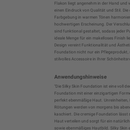
Flakon liegt angenehm in der Hand und v
einen Eindruck von Qualität und Stil. Die
Farbgebung in warmen Tönen harmoniert
hochwertigen Erscheinung. Der Verschl
sind funktional gestaltet, sodass jeder 
ideale Menge für ein makelloses Finish lie
Design vereint Funktionalität und Ästhet
Foundation nicht nur ein Pflegeprodukt,
stilvolles Accessoire in Ihrer Schönheitsr
Anwendungshinweise
"Die Silky Skin Foundation ist eine voll d
Foundation mit einer einzigartigen Forme
perfekt ebenmäßige Haut. Unreinheiten,
Rötungen werden von morgens bis abend
kaschiert. Die cremige Foundation lässt s
Haut verteilen und sorgt für ein natürli
sowie ebenmäßiges Hautbild. Silky Skin 