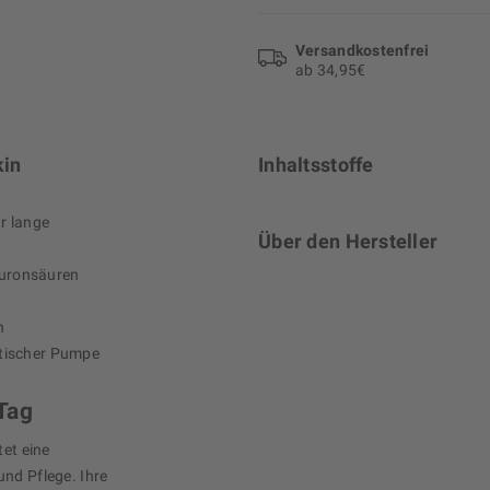
Versand­kosten­frei
ab 34,95€
kin
Inhaltsstoffe
ür lange
Über den Hersteller
luronsäuren
h
ktischer Pumpe
Tag
tet eine
und Pflege. Ihre