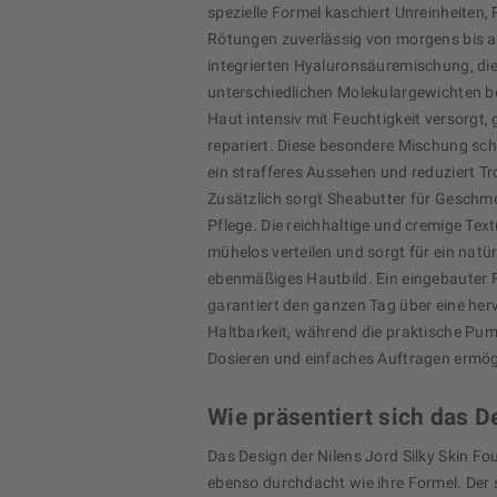
spezielle Formel kaschiert Unreinheiten,
Rötungen zuverlässig von morgens bis 
integrierten Hyaluronsäuremischung, die
unterschiedlichen Molekulargewichten be
Haut intensiv mit Feuchtigkeit versorgt,
repariert. Diese besondere Mischung sch
ein strafferes Aussehen und reduziert Tr
Zusätzlich sorgt Sheabutter für Geschme
Pflege. Die reichhaltige und cremige Text
mühelos verteilen und sorgt für ein natür
ebenmäßiges Hautbild. Ein eingebauter F
garantiert den ganzen Tag über eine he
Haltbarkeit, während die praktische Pu
Dosieren und einfaches Auftragen ermög
Wie präsentiert sich das D
Das Design der Nilens Jord Silky Skin Fo
ebenso durchdacht wie ihre Formel. Der 