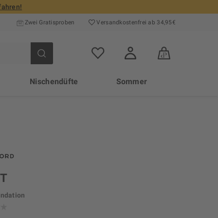
fahren!
Zwei Gratisproben
Versand­kosten­frei ab 34,95€
Nischendüfte
Sommer
NT
undation