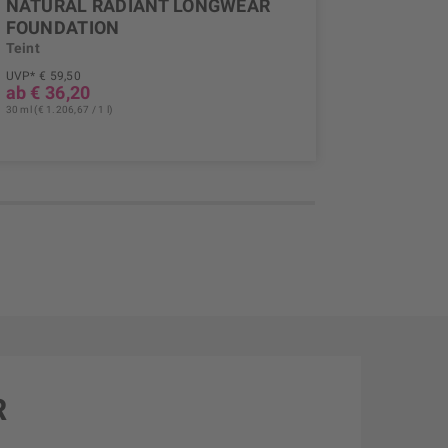
NATURAL RADIANT LONGWEAR
SOFT M
FOUNDATION
CONCE
Teint
Teint
UVP* € 59,50
UVP* € 38,
ab € 36,20
ab € 22
30 ml (€ 1.206,67 / 1 l)
6,2 g (€ 3.622
R