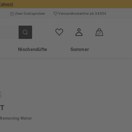
fahren!
Zwei Gratisproben
Versand­kosten­frei ab 34,95€
Nischendüfte
Sommer
NT
 Removing Water