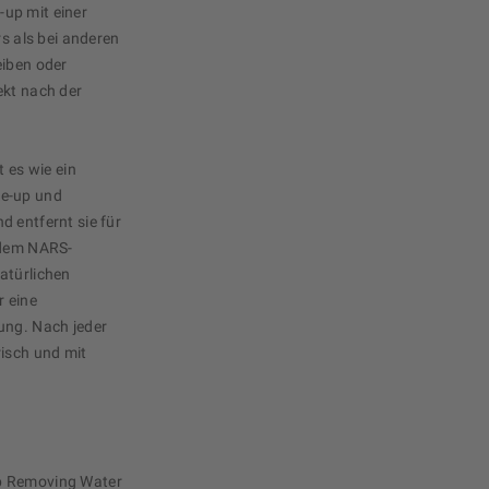
up mit einer
rs als bei anderen
eiben oder
ekt nach der
t es wie ein
ke-up und
d entfernt sie für
 dem NARS-
atürlichen
 eine
ung. Nach jeder
risch und mit
p Removing Water