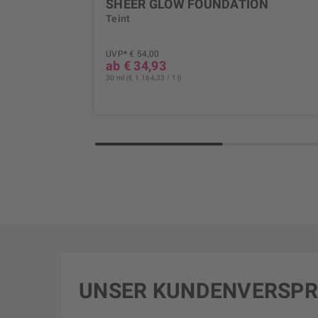
SHEER GLOW FOUNDATION
Teint
UVP* € 54,00
ab € 34,93
30 ml (€ 1.164,33 / 1 l)
UNSER KUNDENVERSP