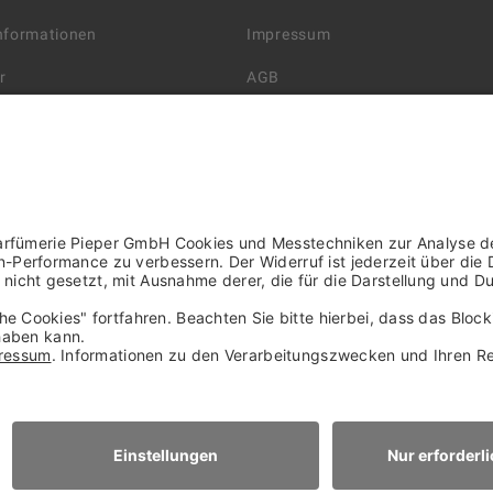
Informationen
Impressum
r
AGB
Datenschutzerklärung
arten
Widerrufsbelehrung
 Lieferung
AGB für die Gutscheinkarte
rter Händler/ YBPN
Informationen zur Barrierefreihe
WIDERRUF ERKLÄREN
NACH OBEN