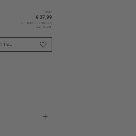
UVP*
€ 37,99
200 ml (€ 189,95 / 1 l)
inkl. MwSt.
TTEL