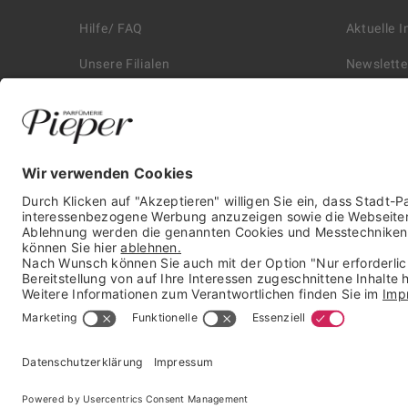
Hilfe/ FAQ
Aktuelle 
Unsere Filialen
Newslette
Kontakt
Retouren
Historie
Zahlungs
Affiliate
Versand &
Karriere
Autorisie
Presse
* unverbindliche Preisempfehlung der Verbundgruppe beauty alliance
Deutschland GmbH & Co KG, Große-Kurfürsten-Str. 75, 33615 Bielefeld