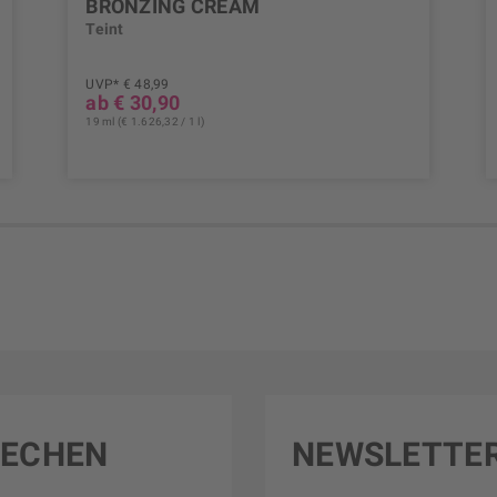
BRONZING CREAM
Teint
UVP* € 48,99
ab € 30,90
19 ml (€ 1.626,32 / 1 l)
RECHEN
NEWSLETTE