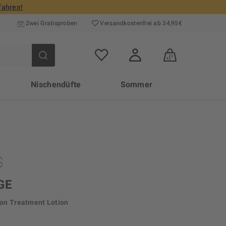
fahren!
Zwei Gratisproben
Versand­kosten­frei ab 34,95€
Nischendüfte
Sommer
GE
ion Treatment Lotion