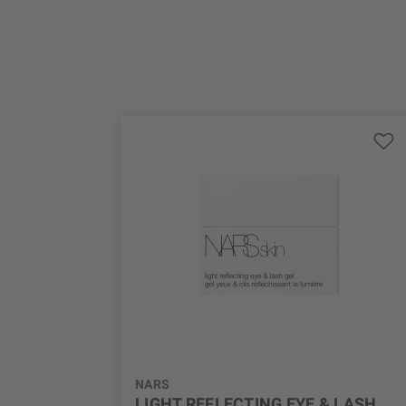
NARS
LIGHT REFLECTING EYE & LASH