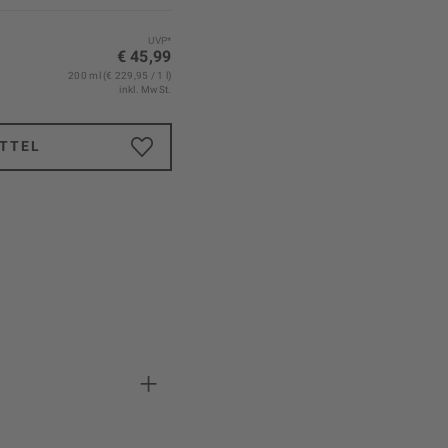
UVP*
€ 45,99
200 ml (€ 229,95 / 1 l)
inkl. MwSt.
TTEL