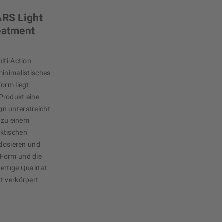
ARS Light
eatment
lti-Action
minimalistisches
Form liegt
Produkt eine
ign unterstreicht
e zu einem
ktischen
 dosieren und
 Form und die
ertige Qualität
t verkörpert.