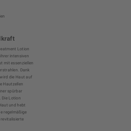
len
lkraft
Treatment Lotion
ihrer intensiven
t mit essenziellen
erstrahlen. Dank
 wird die Haut auf
e Hautzellen
einer spürbar
 Die Lotion
 Haut und hebt
ine regelmäßige
evitalisierte