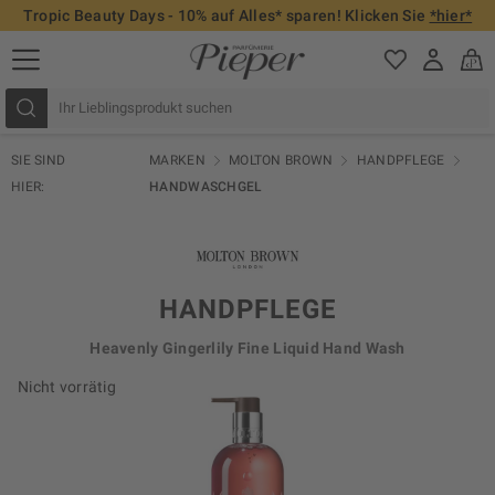
Tropic Beauty Days - 10% auf Alles* sparen! Klicken Sie
*hier*
SIE SIND
MARKEN
MOLTON BROWN
HANDPFLEGE
HIER:
HANDWASCHGEL
HANDPFLEGE
Heavenly Gingerlily Fine Liquid Hand Wash
Nicht vorrätig