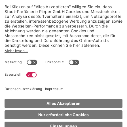
Trusted Shops Mitglied seit 2010
* unverbindliche Preisempfehlung der Verbundgruppe beauty alliance
Deutschland GmbH & Co KG, Große-Kurfürsten-Str. 75, 33615 Bielefeld
NACH OBEN
Molton Brown
Handpflege
Delicious Rhubarb & Rose Hand Lotion