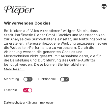
WIDERRUF ERKLÄREN
GARANTIERTE SICHERHEIT
Trusted Shops Mitglied seit 2010
* unverbindliche Preisempfehlung der Verbundgruppe beauty alliance
Deutschland GmbH & Co KG, Große-Kurfürsten-Str. 75, 33615 Bielefeld