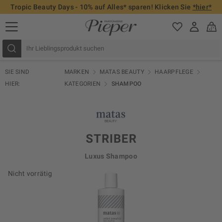
Tropic Beauty Days - 10% auf Alles* sparen! Klicken Sie
*hier*
SIE SIND
MARKEN
MATAS BEAUTY
HAARPFLEGE
HIER:
KATEGORIEN
SHAMPOO
STRIBER
Luxus Shampoo
Nicht vorrätig