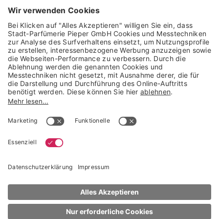
GARANTIERTE SICHERHEIT
Trusted Shops Mitglied seit 2010
* unverbindliche Preisempfehlung der Verbundgruppe beauty alliance
Deutschland GmbH & Co KG, Große-Kurfürsten-Str. 75, 33615 Bielefeld
NACH OBEN
Matas Beauty
Striber