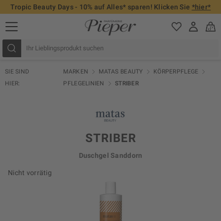
Tropic Beauty Days - 10% auf Alles* sparen! Klicken Sie
*hier*
SIE SIND
MARKEN
MATAS BEAUTY
KÖRPERPFLEGE
HIER:
PFLEGELINIEN
STRIBER
STRIBER
Duschgel Sanddorn
Nicht vorrätig