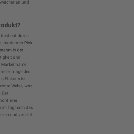
 weicher an und
rodukt?
 besticht durch
en, modernen Pink.
enehm in der
tigkeit und
der Markenname
onelle Image des
es Flakons ist
dezente Weise, was
. Der
icht eine
samt fügt sich das
 ein und verleiht