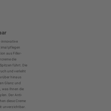
aar
e innovative
timal pflegen
on aus Filler-
rcreme die
Spitzen führt. Die
ruch und verleiht
Darüber hinaus
hen Glanz und
, was Ihnen die
ylen. Der Anti-
achen diese Creme
it unverzichtbar.