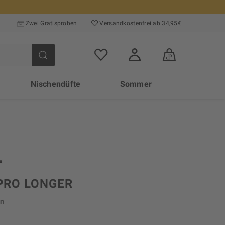
Zwei Gratisproben
Versand­kosten­frei ab 34,95€
Nischendüfte
Sommer
 PRO LONGER
In