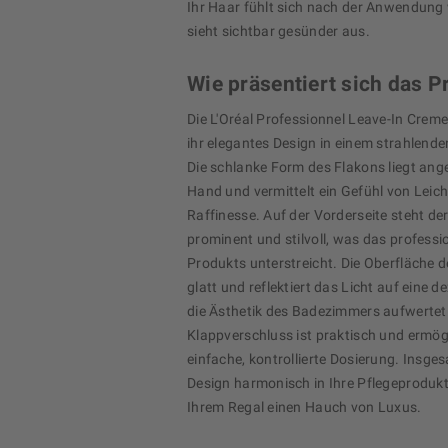
Ihr Haar fühlt sich nach der Anwendung
sieht sichtbar gesünder aus.
Wie präsentiert sich das P
Die L'Oréal Professionnel Leave-In Creme
ihr elegantes Design in einem strahlend
Die schlanke Form des Flakons liegt ang
Hand und vermittelt ein Gefühl von Leich
Raffinesse. Auf der Vorderseite steht 
prominent und stilvoll, was das professi
Produkts unterstreicht. Die Oberfläche d
glatt und reflektiert das Licht auf eine 
die Ästhetik des Badezimmers aufwertet
Klappverschluss ist praktisch und ermögl
einfache, kontrollierte Dosierung. Insge
Design harmonisch in Ihre Pflegeprodukte
Ihrem Regal einen Hauch von Luxus.