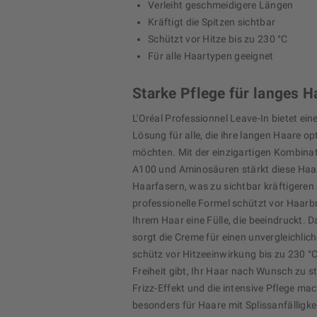
Verleiht geschmeidigere Längen
Kräftigt die Spitzen sichtbar
Schützt vor Hitze bis zu 230 °C
Für alle Haartypen geeignet
Starke Pflege für langes H
L'Oréal Professionnel Leave-In bietet ein
Lösung für alle, die ihre langen Haare op
möchten. Mit der einzigartigen Kombinati
A100 und Aminosäuren stärkt diese Haa
Haarfasern, was zu sichtbar kräftigeren 
professionelle Formel schützt vor Haarb
Ihrem Haar eine Fülle, die beeindruckt. 
sorgt die Creme für einen unvergleichlic
schütz vor Hitzeeinwirkung bis zu 230 °C
Freiheit gibt, Ihr Haar nach Wunsch zu st
Frizz-Effekt und die intensive Pflege m
besonders für Haare mit Splissanfälligke