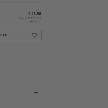
UVP*
€ 26,95
150 ml (€ 179,67 / 1 l)
inkl. MwSt.
TTEL