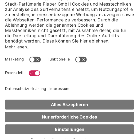
Trusted Shops Mitglied seit 2010
* unverbindliche Preisempfehlung der Verbundgruppe beauty alliance
Deutschland GmbH & Co KG, Große-Kurfürsten-Str. 75, 33615 Bielefeld
NACH OBEN
KÉRASTASE
SYMBIOSE
Fondant Apaisant Essentiel
200 ml
€ 48,95