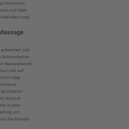
g intensiviert
Körper und Geist
hlbefinden sorgt.
DMassage
präsentiert sich
es Schmuckstück
igen Massageköpfe
 das Licht auf
 Form liegt
 mühelose
t durchdacht
ern als auch
der in jeder
beitung und
sich harmonisch