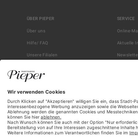
ÜBER PIEPER
SERVICE
Über uns
Online-M
Hilfe/ FAQ
Aktuelle 
Unsere Filialen
Newslette
Kontakt
Retouren
Historie
Zahlungs
Affiliate
Versand &
Karriere
Autorisie
Presse