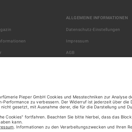
ALLGEMEINE INFORMATIONEN
agazin
Datenschutz-Einstellungen
Informationen
Impressum
r
AGB
Datenschutzerklärung
arten
Widerrufsbelehrung
 Lieferung
AGB für die Gutscheinkarte
rter Händler/ YBPN
Informationen zur Barrierefreihe
WIDERRUF ERKLÄREN