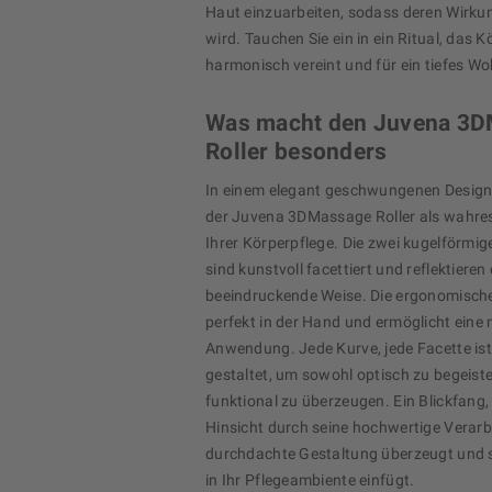
Haut einzuarbeiten, sodass deren Wirkun
wird. Tauchen Sie ein in ein Ritual, das 
harmonisch vereint und für ein tiefes Wo
Was macht den Juvena 3
Roller besonders
In einem elegant geschwungenen Design 
der Juvena 3DMassage Roller als wahr
Ihrer Körperpflege. Die zwei kugelförm
sind kunstvoll facettiert und reflektieren
beeindruckende Weise. Die ergonomische
perfekt in der Hand und ermöglicht eine
Anwendung. Jede Kurve, jede Facette is
gestaltet, um sowohl optisch zu begeist
funktional zu überzeugen. Ein Blickfang, 
Hinsicht durch seine hochwertige Verar
durchdachte Gestaltung überzeugt und 
in Ihr Pflegeambiente einfügt.