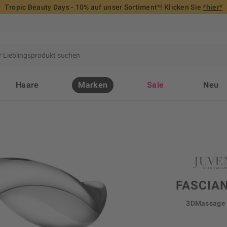
Tropic Beauty Days - 10% auf unser Sortiment*! Klicken Sie
*hier*
Haare
Marken
Sale
Neu
FASCIA
3DMassage 