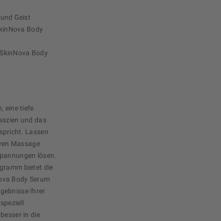
und Geist
SkinNova Body
a SkinNova Body
 eine tiefe
Faszien und das
spricht. Lassen
tiven Massage
spannungen lösen.
ogramm bietet die
Nova Body Serum
gebnisse Ihrer
speziell
besser in die