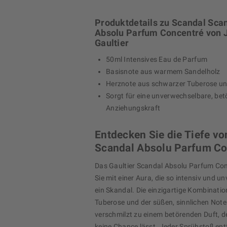
Produktdetails zu Scandal Sca
Absolu Parfum Concentré von 
Gaultier
50ml Intensives Eau de Parfum
Basisnote aus warmem Sandelholz
Herznote aus schwarzer Tuberose un
Sorgt für eine unverwechselbare, be
Anziehungskraft
Entdecken Sie die Tiefe vo
Scandal Absolu Parfum Co
Das Gaultier Scandal Absolu Parfum Con
Sie mit einer Aura, die so intensiv und un
ein Skandal. Die einzigartige Kombinati
Tuberose und der süßen, sinnlichen Note
verschmilzt zu einem betörenden Duft, d
keine Chance lässt. Jeder Sprühstoß entf