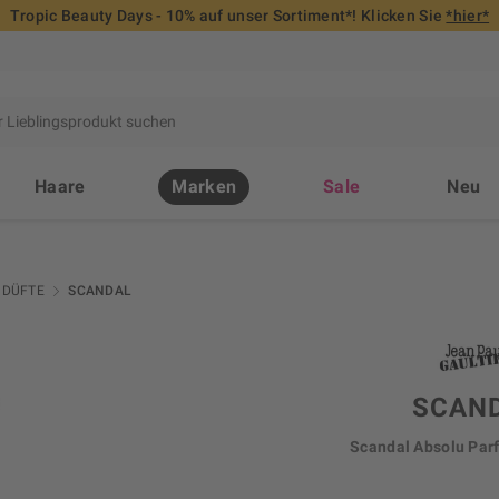
Tropic Beauty Days - 10% auf unser Sortiment*! Klicken Sie
*hier*
Haare
Marken
Sale
Neu
DÜFTE
SCANDAL
SCAN
Scandal Absolu Par