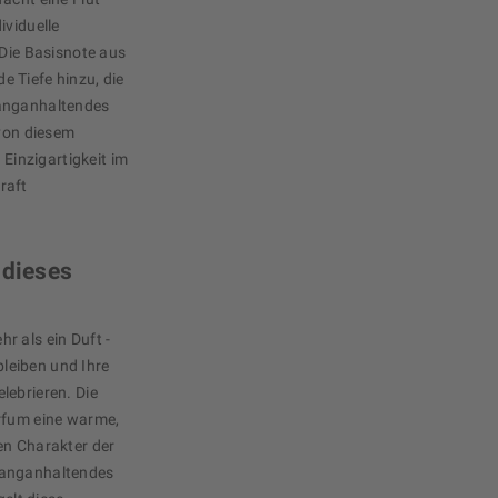
ividuelle
 Die Basisnote aus
 Tiefe hinzu, die
langanhaltendes
 von diesem
 Einzigartigkeit im
raft
 dieses
r als ein Duft -
 bleiben und Ihre
lebrieren. Die
arfum eine warme,
en Charakter der
langanhaltendes