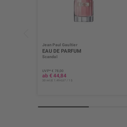
Jean Paul Gaultier
EAU DE PARFUM
Scandal
UVP* € 78,00
ab € 44,84
30 ml (€ 1.494,67 / 1 l)