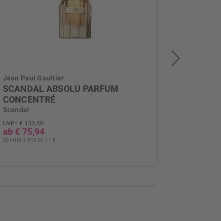
Jean Paul Gaultier
Jean Paul
SCANDAL ABSOLU PARFUM
SCAND
CONCENTRÉ
CONCE
Scandal
Scandal
UVP* € 133,50
UVP* € 114
ab € 75,94
ab € 66
50 ml (€ 1.518,80 / 1 l)
50 ml (€ 1.329