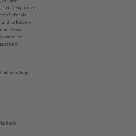
gelt diese
ischen Design, das
nten Beine als
g und verkörpern
fums. Dieser
 kunstvollen
ausstrahlt.
t mit den Augen
tellers