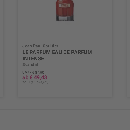
Jean Paul Gaultier
LE PARFUM EAU DE PARFUM
INTENSE
Scandal
UVP* € 84,50
ab € 49,43
30 ml (€ 1.647,67 / 1 l)