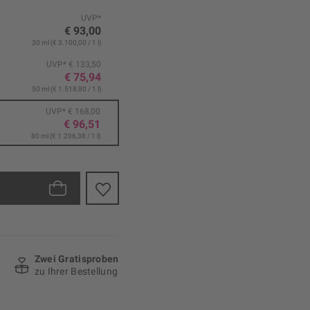
UVP*
€ 93,00
30 ml (€ 3.100,00 / 1 l)
UVP* € 133,50
€ 75,94
50 ml (€ 1.518,80 / 1 l)
UVP* € 168,00
€ 96,51
80 ml (€ 1.206,38 / 1 l)
Zwei Gratisproben
zu Ihrer Bestellung