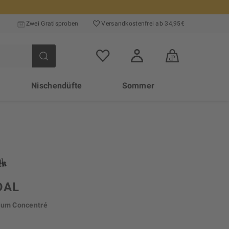
Zwei Gratisproben
Versand­kosten­frei ab 34,95€
Nischendüfte
Sommer
DAL
fum Concentré