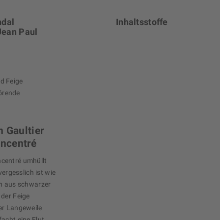
ndal
Inhaltsstoffe
Jean Paul
d Feige
törende
n Gaultier
ncentré
centré umhüllt
vergesslich ist wie
on aus schwarzer
 der Feige
er Langeweile
acht eine Flut