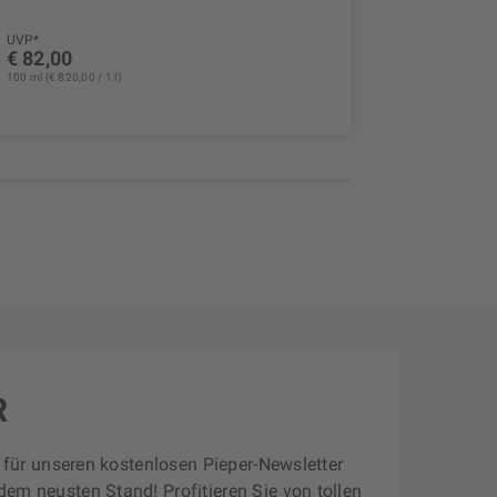
UVP*
UVP*
€ 82,00
€ 39,00
100 ml (€ 820,00 / 1 l)
100 ml (€ 390,
R
zt für unseren kostenlosen Pieper-Newsletter
dem neusten Stand! Profitieren Sie von tollen