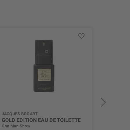
JACQUES BOGART
JACQUES
GOLD EDITION EAU DE TOILETTE
EAU DE
One Man Show
One Man 