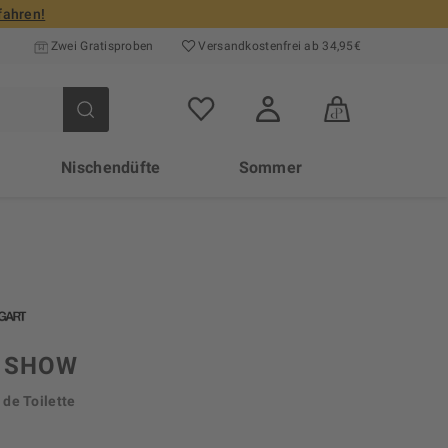
fahren!
Zwei Gratisproben
Versand­kosten­frei ab 34,95€
Nischendüfte
Sommer
 SHOW
de Toilette