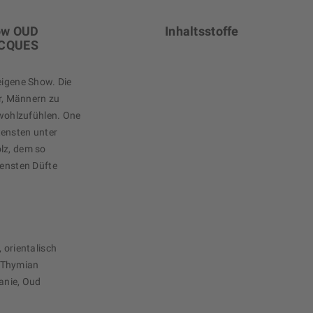
ow OUD
Inhaltsstoffe
JACQUES
eigene Show. Die
, Männern zu
t wohlzufühlen. One
tensten unter
lz, dem so
tensten Düfte
 orientalisch
 Thymian
anie, Oud