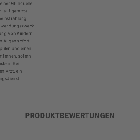
 einer Glühquelle
, auf gereizte
neinstrahlung
Verwendungszweck
ung.Von Kindern
en Augen sofort
pülen und einen
ntfernen, sofern
ucken. Bei
n Arzt, ein
ungsdienst
.
PRODUKTBEWERTUNGEN