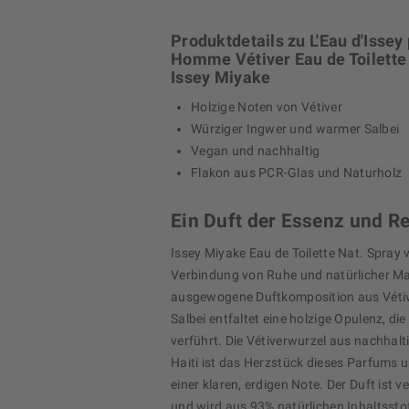
Produktdetails zu L'Eau d'Issey
Homme Vétiver Eau de Toilette
Issey Miyake
Holzige Noten von Vétiver
Würziger Ingwer und warmer Salbei
Vegan und nachhaltig
Flakon aus PCR-Glas und Naturholz
Ein Duft der Essenz und Re
Issey Miyake Eau de Toilette Nat. Spray 
Verbindung von Ruhe und natürlicher Mat
ausgewogene Duftkomposition aus Vétiv
Salbei entfaltet eine holzige Opulenz, die
verführt. Die Vétiverwurzel aus nachhal
Haiti ist das Herzstück dieses Parfums u
einer klaren, erdigen Note. Der Duft ist ve
und wird aus 93% natürlichen Inhaltsstof