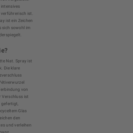
 intensives
verführerisch ist.
ay ist ein Zeichen
s sich sowohl im
derspiegelt.
ie?
tte Nat. Spray ist
. Die klare
zverschluss
Vétiverwurzel
 Verbindung von
 Verschluss ist
 gefertigt,
ecyceltem Glas
reichen den
tes und verleihen
eganz.