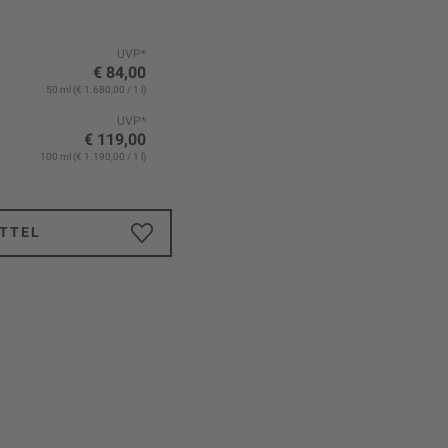
UVP*
€ 84,00
50 ml (€ 1.680,00 / 1 l)
UVP*
€ 119,00
100 ml (€ 1.190,00 / 1 l)
TTEL