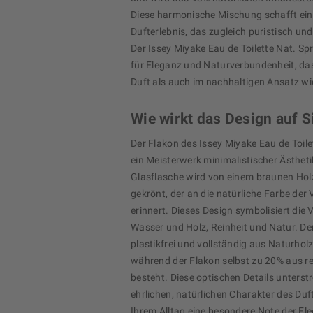
Diese harmonische Mischung schafft ein
Dufterlebnis, das zugleich puristisch und 
Der Issey Miyake Eau de Toilette Nat. Spr
für Eleganz und Naturverbundenheit, da
Duft als auch im nachhaltigen Ansatz wi
Wie wirkt das Design auf S
Der Flakon des Issey Miyake Eau de Toile
ein Meisterwerk minimalistischer Ästhetik
Glasflasche wird von einem braunen Hol
gekrönt, der an die natürliche Farbe der 
erinnert. Dieses Design symbolisiert die
Wasser und Holz, Reinheit und Natur. Der
plastikfrei und vollständig aus Naturholz
während der Flakon selbst zu 20% aus r
besteht. Diese optischen Details unterst
ehrlichen, natürlichen Charakter des Duf
Ihrem Alltag eine besondere Note der El