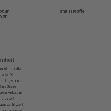
 pour
Inhaltsstoffe
 von
inheit
verkörpert die
erie. Die
er, Ingwer und
 Ihre Sinne
tigem Anbau in
nd betört mit
gan zertifiziert
fen hergestellt.