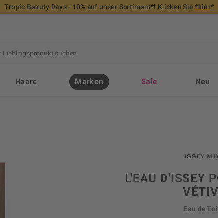
Tropic Beauty Days - 10% auf unser Sortiment*! Klicken Sie
*hier*
Haare
Marken
Sale
Neu
E
L'EAU D'ISSEY
VÉTI
Eau de Toi