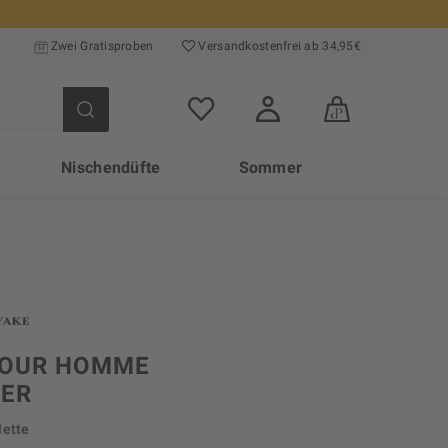
Zwei Gratisproben
Versand­kosten­frei ab 34,95€
Nischendüfte
Sommer
 POUR HOMME
VER
lette