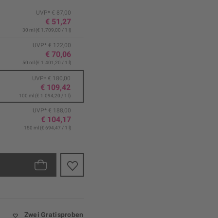
UVP* € 87,00
€ 51,27
30 ml (€ 1.709,00 / 1 l)
UVP* € 122,00
€ 70,06
50 ml (€ 1.401,20 / 1 l)
UVP* € 180,00
€ 109,42
100 ml (€ 1.094,20 / 1 l)
UVP* € 188,00
€ 104,17
150 ml (€ 694,47 / 1 l)
Zwei Gratisproben