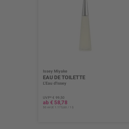
Issey Miyake
EAU DE TOILETTE
L'Eau d'Issey
UVP* € 99,50
ab € 58,78
50 ml (€ 1.175,60 / 1 l)