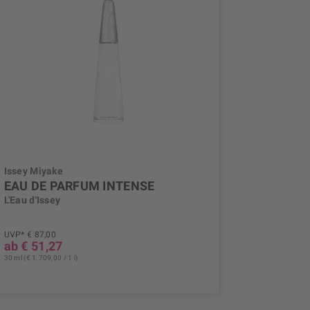
Issey Miyake
EAU DE PARFUM INTENSE
L'Eau d'Issey
UVP* € 87,00
ab € 51,27
30 ml (€ 1.709,00 / 1 l)