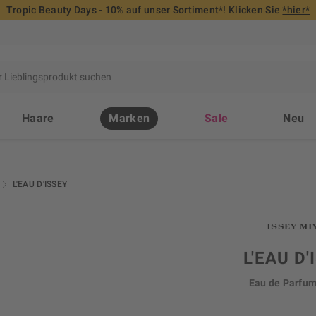
Tropic Beauty Days - 10% auf unser Sortiment*! Klicken Sie
*hier*
Haare
Marken
Sale
Neu
L'EAU D'ISSEY
L'EAU D'
Eau de Parfum