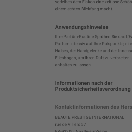
verleihen dem Flakon eine zeitlose Schönh
einem echten Blickfang macht.
Anwendungshinweise
Ihre Parfüm-Routine Sprühen Sie das L'E
Parfum intensiv auf Ihre Pulspunkte, ein
Halses, der Handgelenke und der Innense
Ellenbogen, um Ihren Duft zu verbreiten 
anhalten zu lassen.
Informationen nach der
Produktsicherheitsverordnung
Kontaktinformationen des Hers
BEAUTE PRESTIGE INTERNATIONAL
rue de Villiers 57
FR-92200 Neuilly-sur-Seine