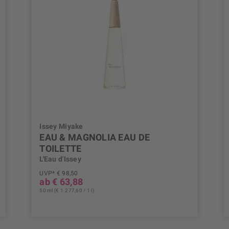
Issey Miyake
EAU & MAGNOLIA EAU DE
TOILETTE
L'Eau d'Issey
UVP* € 98,50
ab € 63,88
50 ml (€ 1.277,60 / 1 l)