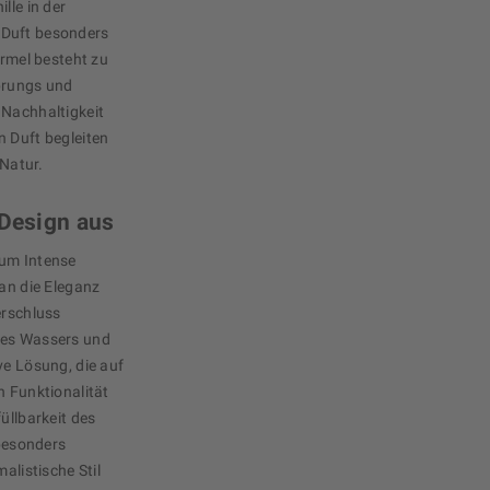
lle in der
 Duft besonders
ormel besteht zu
prungs und
 Nachhaltigkeit
n Duft begleiten
 Natur.
 Design aus
fum Intense
 an die Eleganz
erschluss
des Wassers und
ve Lösung, die auf
n Funktionalität
üllbarkeit des
besonders
alistische Stil