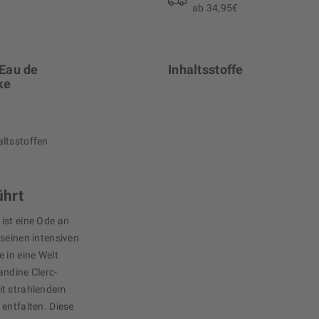
ab 34,95€
 Eau de
Inhaltsstoffe
ke
altsstoffen
ührt
ist eine Ode an
 seinen intensiven
 in eine Welt
andine Clerc-
it strahlendem
entfalten. Diese