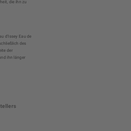
eit, die ihn zu
au d'Issey Eau de
schließlich des
ite der
und ihn länger
tellers