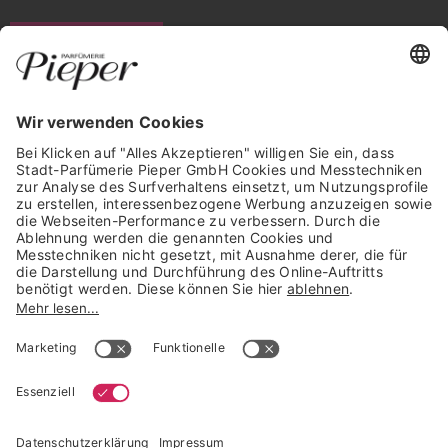
WIDERRUF ERKLÄREN
GARANTIERTE SICHERHEIT
Trusted Shops Mitglied seit 2010
* unverbindliche Preisempfehlung der Verbundgruppe beauty alliance
Deutschland GmbH & Co KG, Große-Kurfürsten-Str. 75, 33615 Bielefeld