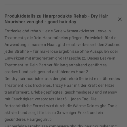
Produktdetails zu Haarprodukte Rehab - Dry Hair
Nourisher von ghd - good hair day
Entdecke ghd rehab – eine Serie wärmeaktivierter Leave-in
Treatments, die Dein Haar mühelos pflegen. Entwickelt für die
Anwendung in nassem Haar. ghd rehab verbessert den Zustand
jeder Strähne – für makellose Ergebnisse ohne Ausspülen oder
Einwirkzeit mit integriertem ghd Hitzeschutz. Dieses Leave-in
Treatment ist Dein Partner für lang anhaltend genährtes,
starkes1 und sich gesund anfühlendes Haar.2
Der dry hair nourisher aus der ghd rehab Serie ist ein nährendes
Treatment, das trockenes, frizzy Haar mit der Kraft der Hitze
transformiert. Erlebe gepflegtes, geschmeidiges3 und intensiv
mit Feuchtigkeit versorgtes Haar5 – jeden Tag. Die
fortschrittliche Formel wird durch die Wärme Deines ghd Tools
aktiviert und sorgt für bis zu 3x weniger Frizz4 und ein
gesünderes Haargegühl.5
Für perfekte Ergebnisse kombiniere ghd dry hair nourisher mit