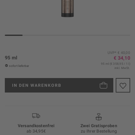
UVP* € 40,00
95 ml
€ 34,10
95 ml (€ 358,95 / 1 l)
sofort lieferbar
inkl. MwSt.
IN DEN
WARENKORB
Versand­kosten­frei
Zwei Gratisproben
ab 34,95€
zu Ihrer Bestellung