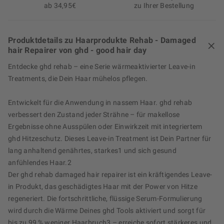
ab 34,95€
zu Ihrer Bestellung
Produktdetails zu Haarprodukte Rehab - Damaged
hair Repairer von ghd - good hair day
Entdecke ghd rehab – eine Serie wärmeaktivierter Leave-in
Treatments, die Dein Haar mühelos pflegen.
Entwickelt für die Anwendung in nassem Haar. ghd rehab
verbessert den Zustand jeder Strähne – für makellose
Ergebnisse ohne Ausspülen oder Einwirkzeit mit integriertem
ghd Hitzeschutz. Dieses Leave-in Treatment ist Dein Partner für
lang anhaltend genährtes, starkes1 und sich gesund
anfühlendes Haar.2
Der ghd rehab damaged hair repairer ist ein kräftigendes Leave-
in Produkt, das geschädigtes Haar mit der Power von Hitze
regeneriert. Die fortschrittliche, flüssige Serum-Formulierung
wird durch die Wärme Deines ghd Tools aktiviert und sorgt für
bis zu 99 % weniger Haarbruch3 – erreiche sofort stärkeres und