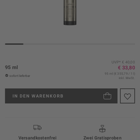
UVP* € 40,00
95 ml
€ 33,80
95 ml (€ 355,79 / 1 l)
sofort lieferbar
inkl. MwSt.
IN DEN
WARENKORB
Versand­kosten­frei
Zwei Gratisproben