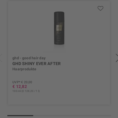
ghd - good hair day
GHD SHINY EVER AFTER
Haarprodukte
UVP* € 20,00
€ 12,82
100 ml (€ 128,20 / 1 l)