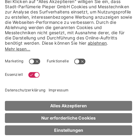
Trusted Shops Mitglied seit 2010
* unverbindliche Preisempfehlung der Verbundgruppe beauty alliance
Deutschland GmbH & Co KG, Große-Kurfürsten-Str. 75, 33615 Bielefeld
NACH OBEN
Fantasia
Pinsel + Applikatoren
Make-up Schwämmchen, Silikon
1 Stck.
€ 2,49