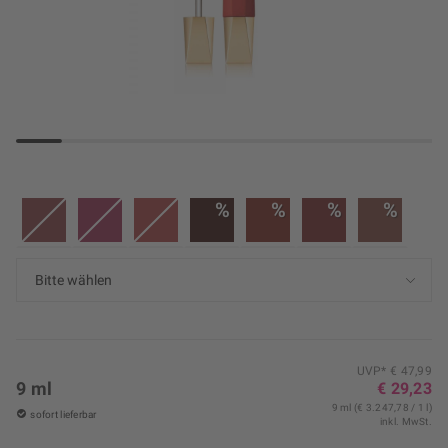
%
%
%
%
UVP* € 47,99
9 ml
€ 29,23
9 ml (€ 3.247,78 / 1 l)
sofort lieferbar
inkl. MwSt.