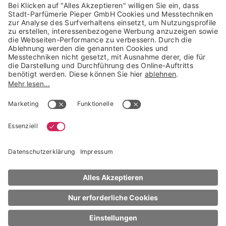
Trusted Shops Mitglied seit 2010
* unverbindliche Preisempfehlung der Verbundgruppe beauty alliance
Deutschland GmbH & Co KG, Große-Kurfürsten-Str. 75, 33615 Bielefeld
NACH OBEN
Estée Lauder
Lippenmakeup
Pure Color Whipped Matte
9 ml