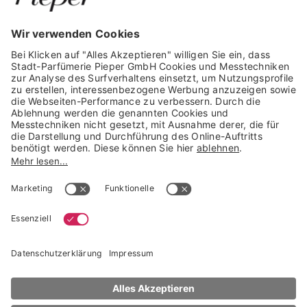
GARANTIERTE SICHERHEIT
Trusted Shops Mitglied seit 2010
* unverbindliche Preisempfehlung der Verbundgruppe beauty alliance
Deutschland GmbH & Co KG, Große-Kurfürsten-Str. 75, 33615 Bielefeld
NACH OBEN