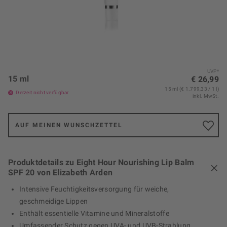
UVP*
15 ml
€ 26,99
15 ml (€ 1.799,33 / 1 l)
Derzeit nicht verfügbar
inkl. MwSt.
AUF MEINEN WUNSCHZETTEL
Produktdetails zu Eight Hour Nourishing Lip Balm
SPF 20 von Elizabeth Arden
Intensive Feuchtigkeitsversorgung für weiche,
geschmeidige Lippen
Enthält essentielle Vitamine und Mineralstoffe
Umfassender Schutz gegen UVA- und UVB-Strahlung