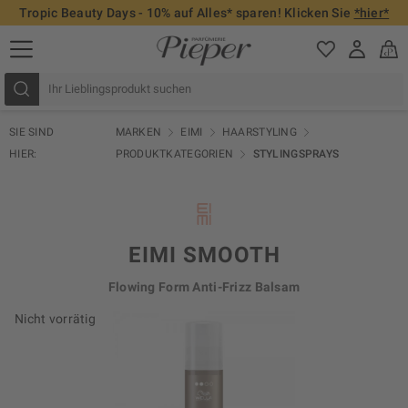
Tropic Beauty Days - 10% auf Alles* sparen! Klicken Sie
*hier*
SIE SIND
MARKEN
EIMI
HAARSTYLING
HIER:
PRODUKTKATEGORIEN
STYLINGSPRAYS
EIMI SMOOTH
Flowing Form Anti-Frizz Balsam
Nicht vorrätig