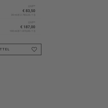
UVP*
€ 83,50
30 ml (€ 2.783,33 / 1 l)
UVP*
€ 187,00
100 ml (€ 1.870,00 / 1 l)
TTEL