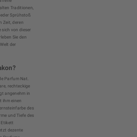
affene
alten Traditionen,
 Jeder Sprühstoß
n Zeit, deren
 sich von dieser
rleben Sie den
 Welt der
lakon?
de Parfum Nat.
are, rechteckige
iegt angenehm in
ht ihm einen
rnsteinfarbe des
rme und Tiefe des
Etikett
etzt dezente