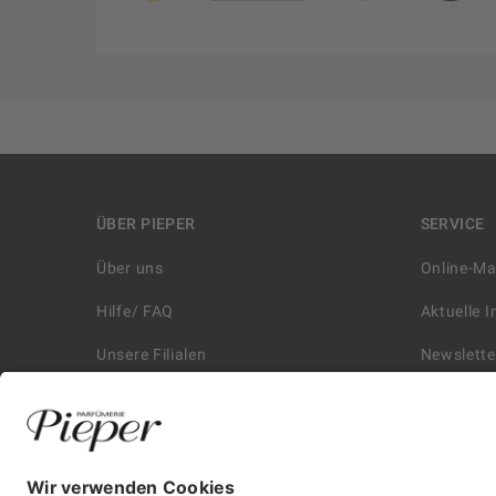
ÜBER PIEPER
SERVICE
Über uns
Online-M
Hilfe/ FAQ
Aktuelle 
Unsere Filialen
Newslette
Kontakt
Retouren
Historie
Zahlungs
Affiliate
Versand &