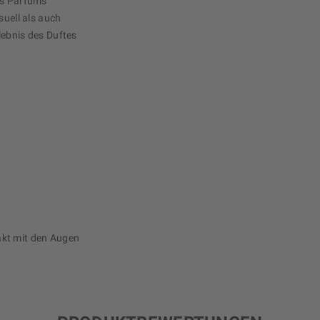
es Parfums
suell als auch
lebnis des Duftes
akt mit den Augen