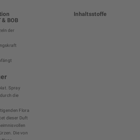
tion
Inhaltsstoffe
T & BOB
eln der
ngskraft
infängt
uer
Nat. Spray
 durch die
ltigenden Flora
tet dieser Duft
heimnisvollen
rzen. Die von