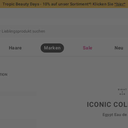
Tropic Beauty Days - 10% auf unser Sortiment*! Klicken Sie
*hier*
Haare
Marken
Sale
Neu
TION
ICONIC CO
Egypt Eau de