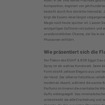
Albert in der Villa seines Freundes gesch
Komposition, inspiriert von jahrhunderte
besticht durch ihre sinnliche Intensität.
birgt die Essenz einer längst vergangene
Magie noch heute spürbar ist. Lassen Sie
einzigartigen Duftnote verzaubern und e
unwiderstehlichen Charme, der Sie in die
Pharaonen entführt.
Wie präsentiert sich die F
Der Flakon des EIGHT & BOB Egypt Eau 
Spray ist ein wahres Kunstwerk. Seine kl
Form strahlt zeitlose Eleganz aus und l
der Hand. Der silberne Verschluss verlei
modernen Akzent, während die warme Be
Parfums im Inneren die orientalische Wä
Dufts widerspiegelt. Das minimalistische 
unterstreicht die edle Erscheinung und s