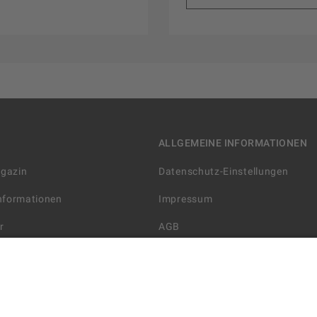
ALLGEMEINE INFORMATIONEN
agazin
Datenschutz-Einstellungen
Informationen
Impressum
r
AGB
Datenschutzerklärung
arten
Widerrufsbelehrung
 Lieferung
AGB für die Gutscheinkarte