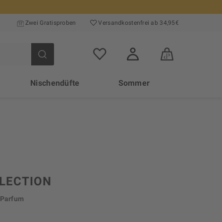
Zwei Gratisproben
Versand­kosten­frei ab 34,95€
Nischendüfte
Sommer
LLECTION
 Parfum