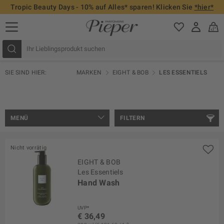
Tropic Beauty Days - 10% auf Alles* sparen! Klicken Sie
*hier*
SIE SIND HIER:
MARKEN
EIGHT & BOB
LES ESSENTIELS
MENÜ
FILTERN
Nicht vorrätig
EIGHT & BOB
Les Essentiels
Hand Wash
UVP*
€ 36,49