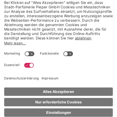
Trusted Shops Mitglied seit 2010
* unverbindliche Preisempfehlung der Verbundgruppe beauty alliance
Deutschland GmbH & Co KG, Große-Kurfürsten-Str. 75, 33615 Bielefeld
NACH OBEN