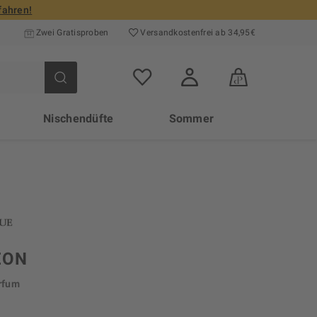
fahren!
Zwei Gratisproben
Versand­kosten­frei ab 34,95€
Nischendüfte
Sommer
ÉON
rfum