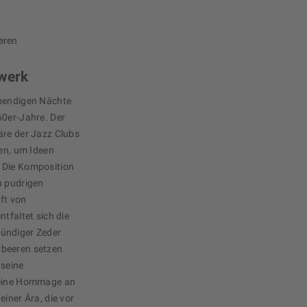
eren
rwerk
ebendigen Nächte
60er-Jahre. Der
äre der Jazz Clubs
fen, um Ideen
 Die Komposition
n pudrigen
ft von
tfaltet sich die
ündiger Zeder
rbeeren setzen
 seine
t eine Hommage an
einer Ära, die vor