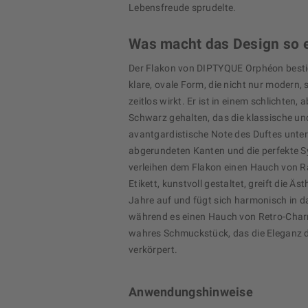
Lebensfreude sprudelte.
Was macht das Design so e
Der Flakon von DIPTYQUE Orphéon besti
klare, ovale Form, die nicht nur modern,
zeitlos wirkt. Er ist in einem schlichten, 
Schwarz gehalten, das die klassische un
avantgardistische Note des Duftes unters
abgerundeten Kanten und die perfekte 
verleihen dem Flakon einen Hauch von R
Etikett, kunstvoll gestaltet, greift die Äst
Jahre auf und fügt sich harmonisch in d
während es einen Hauch von Retro-Char
wahres Schmuckstück, das die Eleganz d
verkörpert.
Anwendungshinweise