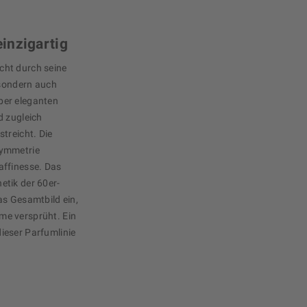
inzigartig
cht durch seine
 sondern auch
aber eleganten
d zugleich
treicht. Die
Symmetrie
affinesse. Das
hetik der 60er-
as Gesamtbild ein,
me versprüht. Ein
ieser Parfumlinie