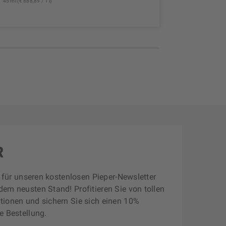
45 ml (€ 888,89 / 1 l)
30 ml (€ 2.066
R
zt für unseren kostenlosen Pieper-Newsletter
dem neusten Stand! Profitieren Sie von tollen
tionen und sichern Sie sich einen 10%
e Bestellung.