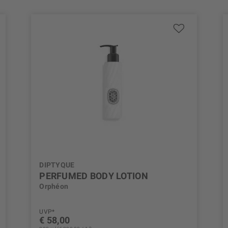
DIPTYQUE
PERFUMED BODY LOTION
Orphéon
UVP*
€ 58,00