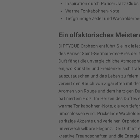
Inspiration durch Pariser Jazz Clubs
Warme Tonkabohnen-Note
Tiefgründige Zeder und Wacholderbe
Ein olfaktorisches Meiste
DIPTYQUE Orphéon entführt Sie in die l
des Pariser Saint-Germain-des-Prés der 
Duft fängt die unvergleichliche Atmosph
ein, wo Künstler und Freidenker sich tra
auszutauschen und das Leben zu feiern.
vereint den Rauch von Zigaretten mit de
Aromen von Rouge und dem harzigen Du
patiniertem Holz. Im Herzen des Duftes en
warme Tonkabohnen-Note, die von tiefgr
umschlossen wird. Prickelnde Wacholde
spritzige Akzente und verleihen Orphéon
unverwechselbare Eleganz. Der Duft is
kreative Freundschaften und die Energie 