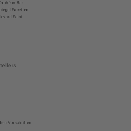
r Orphéon-Bar
piegel-Facetten
levard Saint
tellers
chen Vorschriften