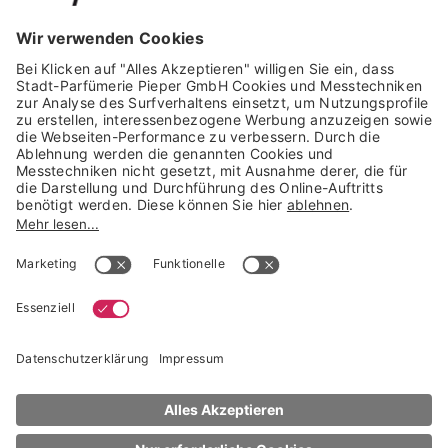
GARANTIERTE SICHERHEIT
Trusted Shops Mitglied seit 2010
* unverbindliche Preisempfehlung der Verbundgruppe beauty alliance
Deutschland GmbH & Co KG, Große-Kurfürsten-Str. 75, 33615 Bielefeld
NACH OBEN