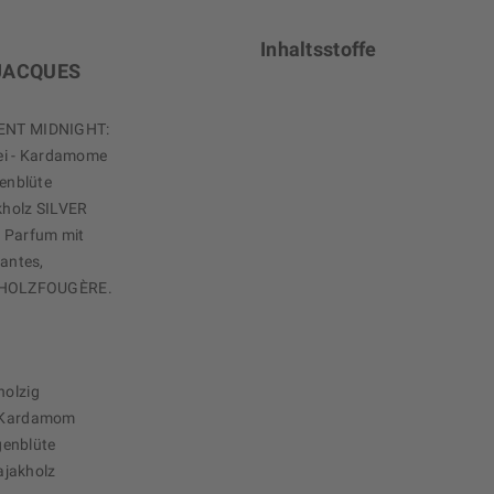
Inhaltsstoffe
 JACQUES
SCENT MIDNIGHT:
ei - Kardamome
enblüte
kholz SILVER
s Parfum mit
gantes,
 HOLZFOUGÈRE.
holzig
i, Kardamom
genblüte
ajakholz