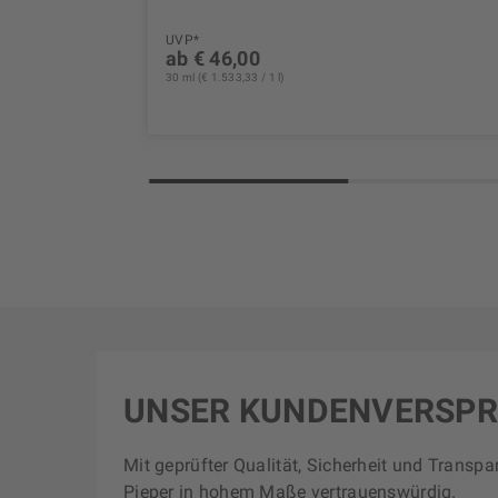
UVP*
ab € 46,00
30 ml (€ 1.533,33 / 1 l)
UNSER KUNDENVERSP
Mit geprüfter Qualität, Sicherheit und Transpa
Pieper in hohem Maße vertrauenswürdig.