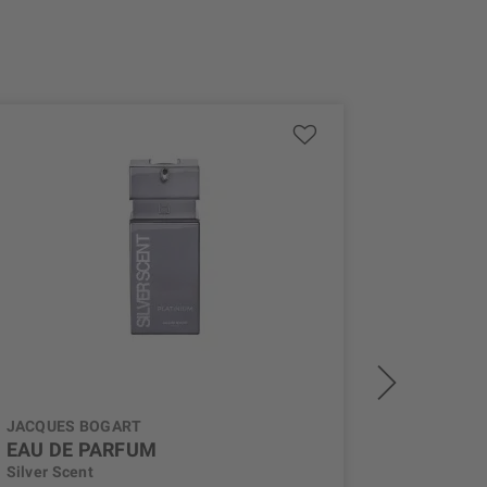
JACQUES BOGART
JACQUES
EAU DE PARFUM
PURE E
Silver Scent
Silver Sc