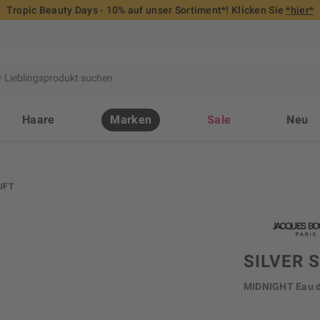
Tropic Beauty Days - 10% auf unser Sortiment*! Klicken Sie
*hier*
Haare
Marken
Sale
Neu
UFT
SILVER 
MIDNIGHT Eau d