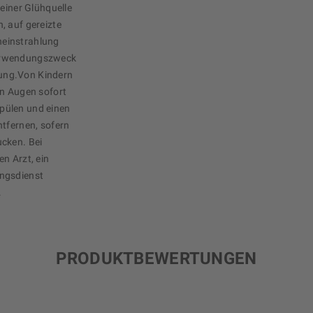
 einer Glühquelle
, auf gereizte
neinstrahlung
Verwendungszweck
ung.Von Kindern
en Augen sofort
pülen und einen
ntfernen, sofern
ucken. Bei
n Arzt, ein
ungsdienst
.
PRODUKTBEWERTUNGEN