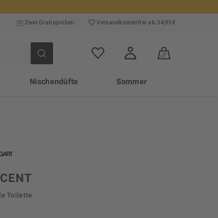
Zwei Gratisproben
Versand­kosten­frei ab 34,95€
Nischendüfte
Sommer
SCENT
e Toilette