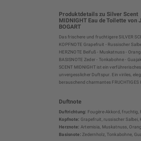
Produktdetails zu Silver Scent
MIDNIGHT Eau de Toilette von
BOGART
Das frischere und fruchtigere SILVER 
KOPFNOTE Grapefruit - Russischer Salb
HERZNOTE Beifuß - Muskatnuss - Orang
BASISNOTE Zeder - Tonkabohne - Guaja
SCENT MIDNIGHT ist ein verführerische
unvergesslicher Duftspur. Ein viriles, ele
berauschend charmantes FRUCHTIGES
Duftnote
Duftrichtung:
Fougère-Akkord, fruchtig, 
Kopfnote:
Grapefruit, russischer Salbe
Herznote:
Artemisia, Muskatnuss, Oran
Basisnote:
Zedernholz, Tonkabohne, Gu