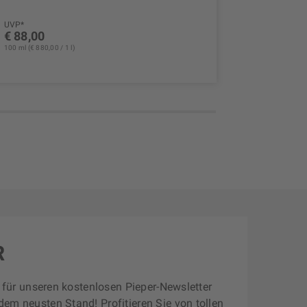
UVP*
UVP*
€ 88,00
€ 82,00
100 ml (€ 880,00 / 1 l)
100 ml (€ 820,
R
zt für unseren kostenlosen Pieper-Newsletter
dem neusten Stand! Profitieren Sie von tollen