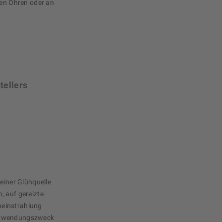
den Ohren oder an
tellers
 einer Glühquelle
, auf gereizte
neinstrahlung
Verwendungszweck