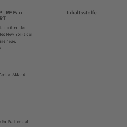
 PURE Eau
Inhaltsstoffe
ART
f, inmitten der
des New Yorks der
ine neue,
n.
 Amber-Akkord
e Ihr Parfum auf