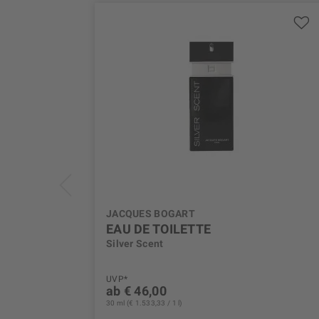
JACQUES BOGART
EAU DE TOILETTE
Silver Scent
UVP*
ab € 46,00
30 ml (€ 1.533,33 / 1 l)