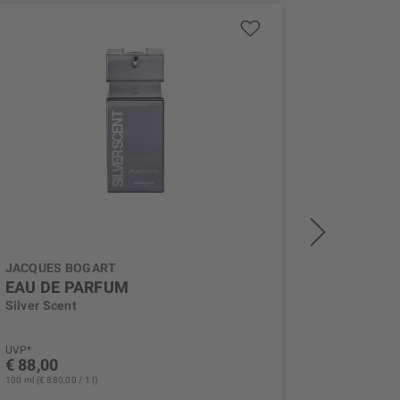
JACQUES BOGART
JACQUES
EAU DE PARFUM
MIDNIG
Silver Scent
Silver Sc
UVP*
UVP*
€ 88,00
€ 82,00
100 ml (€ 880,00 / 1 l)
100 ml (€ 820,