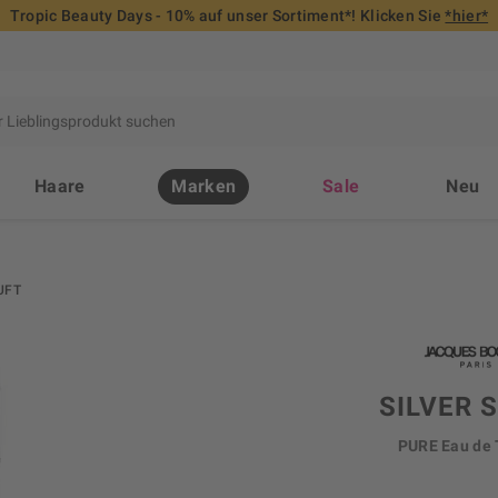
Tropic Beauty Days - 10% auf unser Sortiment*! Klicken Sie
*hier*
Haare
Marken
Sale
Neu
UFT
SILVER 
PURE Eau de 