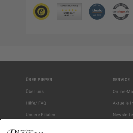
ÜBER PIEPER
SERVICE
Über uns
Online-M
Hilfe/ FAQ
Aktuelle 
Unsere Filialen
Newslette
Kontakt
Retouren