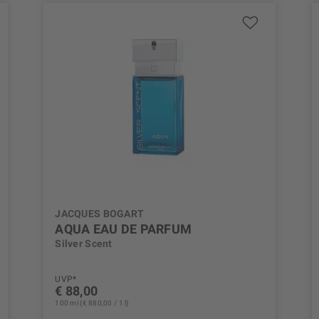
JACQUES BOGART
AQUA EAU DE PARFUM
Silver Scent
UVP*
€ 88,00
100 ml (€ 880,00 / 1 l)