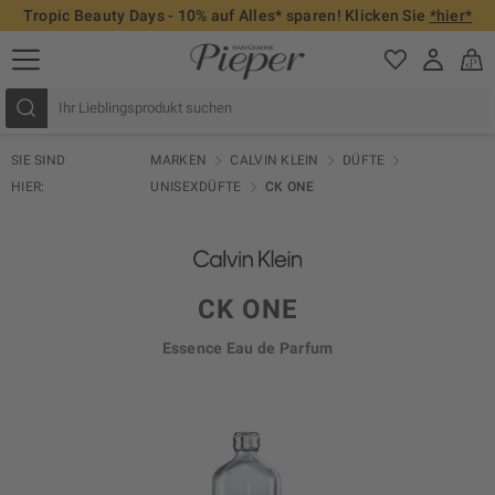
Tropic Beauty Days - 10% auf Alles* sparen! Klicken Sie
*hier*
SIE SIND
MARKEN
CALVIN KLEIN
DÜFTE
HIER:
UNISEXDÜFTE
CK ONE
CK ONE
Essence Eau de Parfum