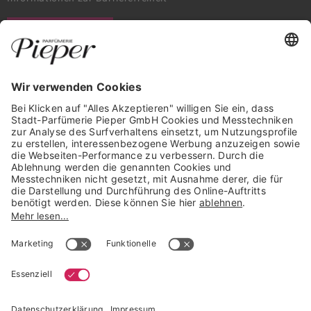
WIDERRUF ERKLÄREN
GARANTIERTE SICHERHEIT
Trusted Shops Mitglied seit 2010
* unverbindliche Preisempfehlung der Verbundgruppe beauty alliance
Deutschland GmbH & Co KG, Große-Kurfürsten-Str. 75, 33615 Bielefeld