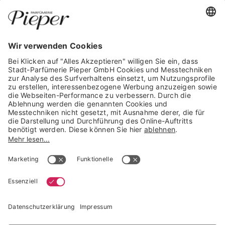
WIDERRUF ERKLÄREN
GARANTIERTE SICHERHEIT
Trusted Shops Mitglied seit 2010
* unverbindliche Preisempfehlung der Verbundgruppe beauty alliance
Deutschland GmbH & Co KG, Große-Kurfürsten-Str. 75, 33615 Bielefeld