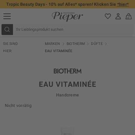
Tropic Beauty Days - 10% auf Alles* sparen! Klicken Sie
*hier*
SIE SIND
MARKEN
BIOTHERM
DÜFTE
HIER:
EAU VITAMINÉE
EAU VITAMINÉE
Handcreme
Nicht vorrätig