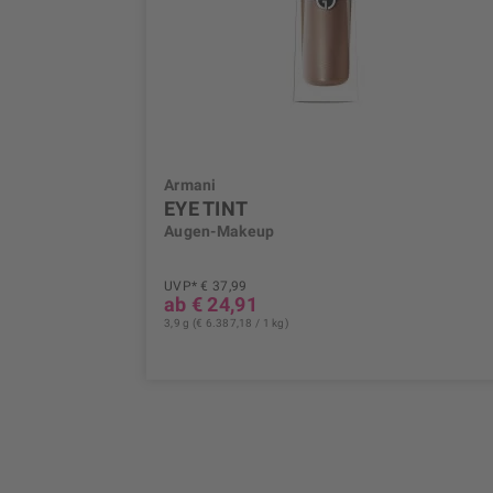
Armani
EYE TINT
Augen-Makeup
UVP* € 37,99
ab € 24,91
3,9 g (€ 6.387,18 / 1 kg)