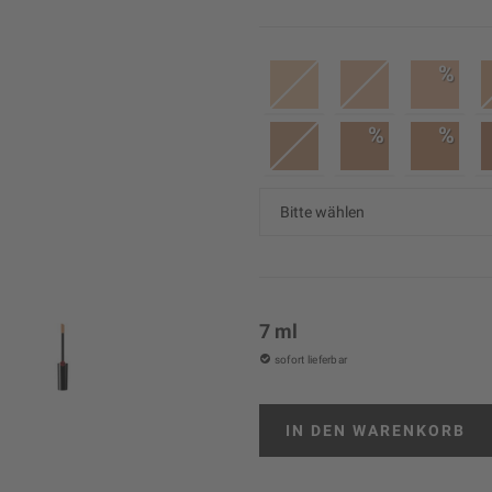
%
%
%
7 ml
sofort lieferbar
IN DEN
WARENKORB