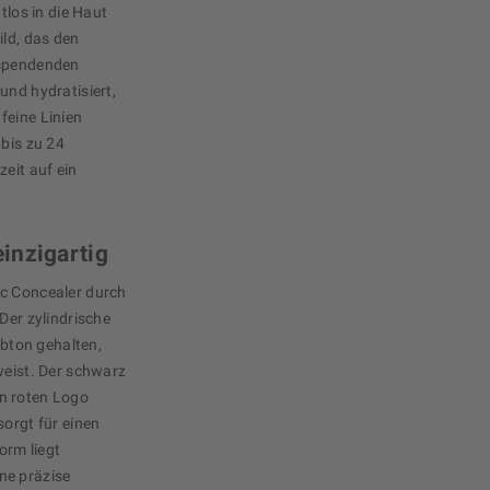
tlos in die Haut
ild, das den
sspendenden
und hydratisiert,
feine Linien
 bis zu 24
zeit auf ein
inzigartig
ic Concealer durch
Der zylindrische
rbton gehalten,
weist. Der schwarz
n roten Logo
sorgt für einen
orm liegt
ne präzise