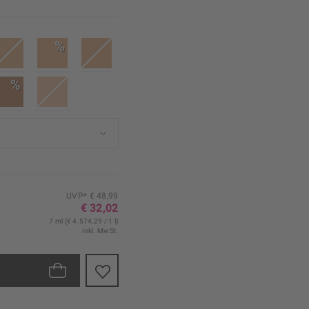
%
%
UVP* € 48,99
€ 32,02
7 ml (€ 4.574,29 / 1 l)
inkl. MwSt.