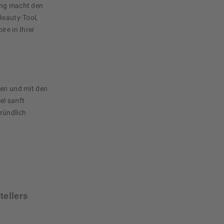
ung macht den
Beauty-Tool,
re in Ihrer
gen und mit den
el sanft
ründlich
tellers