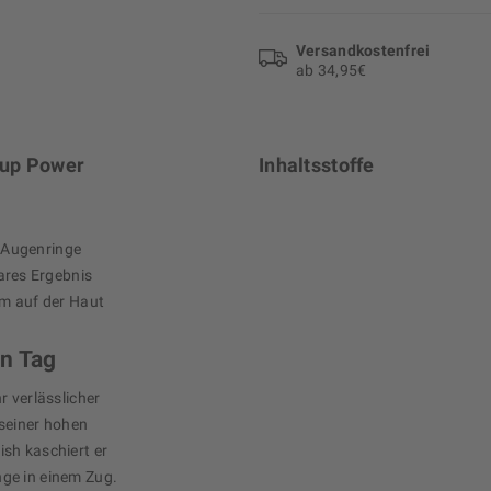
Versand­kosten­frei
ab 34,95€
eup Power
Inhaltsstoffe
e Augenringe
ares Ergebnis
m auf der Haut
n Tag
r verlässlicher
 seiner hohen
sh kaschiert er
ge in einem Zug.