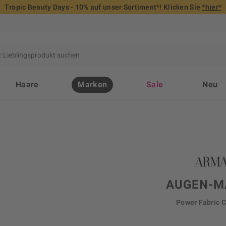
Tropic Beauty Days - 10% auf unser Sortiment*! Klicken Sie
*hier*
Haare
Marken
Sale
Neu
AUGEN-M
Power Fabric 