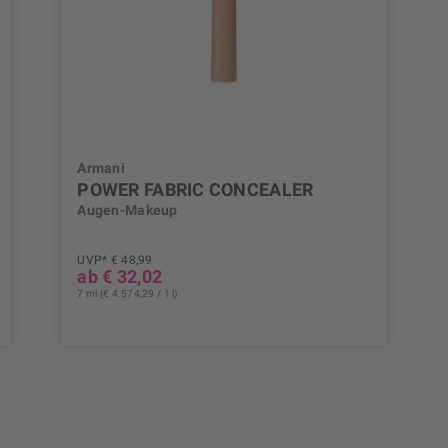
Armani
POWER FABRIC CONCEALER
Augen-Makeup
UVP* € 48,99
ab € 32,02
7 ml (€ 4.574,29 / 1 l)