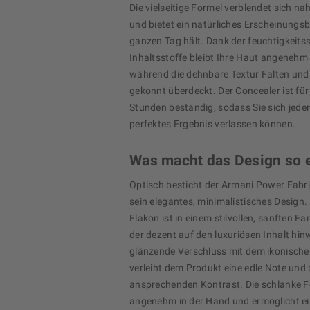
Die vielseitige Formel verblendet sich nah
und bietet ein natürliches Erscheinungsb
ganzen Tag hält. Dank der feuchtigkeit
Inhaltsstoffe bleibt Ihre Haut angenehm 
während die dehnbare Textur Falten und 
gekonnt überdeckt. Der Concealer ist für
Stunden beständig, sodass Sie sich jeder
perfektes Ergebnis verlassen können.
Was macht das Design so e
Optisch besticht der Armani Power Fabr
sein elegantes, minimalistisches Design. 
Flakon ist in einem stilvollen, sanften Fa
der dezent auf den luxuriösen Inhalt hin
glänzende Verschluss mit dem ikonische
verleiht dem Produkt eine edle Note und 
ansprechenden Kontrast. Die schlanke F
angenehm in der Hand und ermöglicht ei