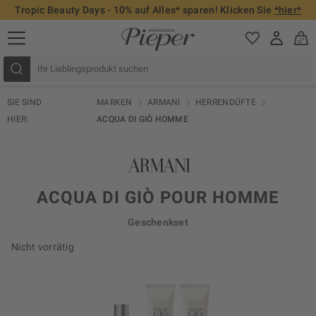
Tropic Beauty Days - 10% auf Alles* sparen! Klicken Sie
*hier*
SIE SIND
MARKEN
ARMANI
HERRENDÜFTE
HIER:
ACQUA DI GIÒ HOMME
ACQUA DI GIÒ POUR HOMME
Geschenkset
Nicht vorrätig