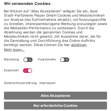
GARANTIERTE SICHERHEIT
Trusted Shops Mitglied seit 2010
* unverbindliche Preisempfehlung der Verbundgruppe beauty alliance
Deutschland GmbH & Co KG, Große-Kurfürsten-Str. 75, 33615 Bielefeld
NACH OBEN
Armani
Acqua di Giò Pour Homme