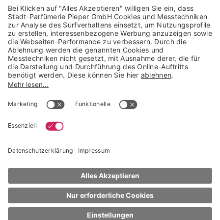
Trusted Shops Mitglied seit 2010
* unverbindliche Preisempfehlung der Verbundgruppe beauty alliance
Deutschland GmbH & Co KG, Große-Kurfürsten-Str. 75, 33615 Bielefeld
NACH OBEN
APRIL
Accessoires
Short Shader Brush