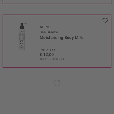
APRIL
Sea Breeze
Moisturising Body Milk
UVP* € 12,99
€ 12,00
150 ml (€ 80,00 / 1 l)