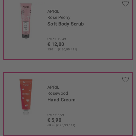
APRIL
Rose Peony
Soft Body Scrub
UVP* € 12,49
€ 12,00
150 ml (€ 80,00 / 1 l)
APRIL
Rosewood
Hand Cream
UVP* € 5,99
€ 5,90
60 ml (€ 98,33 / 1 l)