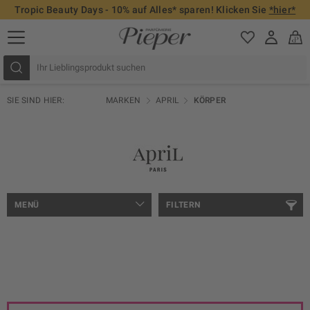
Tropic Beauty Days - 10% auf Alles* sparen! Klicken Sie
*hier*
SIE SIND HIER:
MARKEN
APRIL
KÖRPER
MENÜ
FILTERN