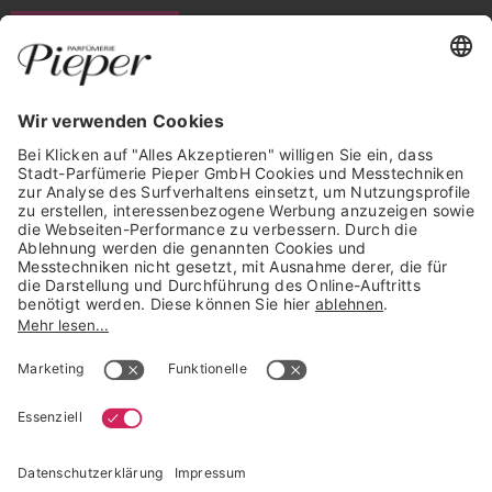
WIDERRUF ERKLÄREN
GARANTIERTE SICHERHEIT
Trusted Shops Mitglied seit 2010
* unverbindliche Preisempfehlung der Verbundgruppe beauty alliance
Deutschland GmbH & Co KG, Große-Kurfürsten-Str. 75, 33615 Bielefeld