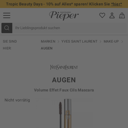
Tropic Beauty Days - 10% auf Alles* sparen! Klicken Sie
*hier*
SIE SIND
MARKEN
YVES SAINT LAURENT
MAKE-UP
HIER:
AUGEN
AUGEN
Volume Effet Faux Cils Mascara
Nicht vorrätig