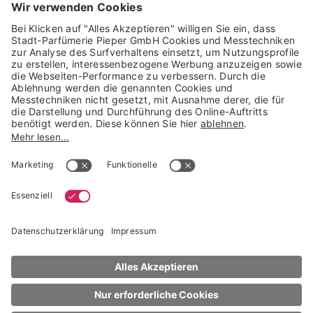
Trusted Shops Mitglied seit 2010
* unverbindliche Preisempfehlung der Verbundgruppe beauty alliance
Deutschland GmbH & Co KG, Große-Kurfürsten-Str. 75, 33615 Bielefeld
NACH OBEN
Yves Saint Laurent
Augen
Volume Effet Faux Cils Mascara