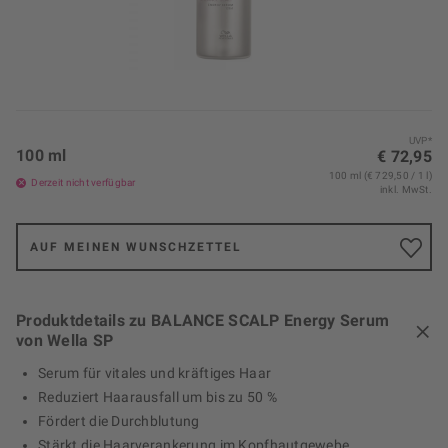
UVP*
100 ml
€ 72,95
100 ml (€ 729,50 / 1 l)
Derzeit nicht verfügbar
inkl. MwSt.
AUF MEINEN WUNSCHZETTEL
Produktdetails zu BALANCE SCALP Energy Serum
von Wella SP
Serum für vitales und kräftiges Haar
Reduziert Haarausfall um bis zu 50 %
Fördert die Durchblutung
Stärkt die Haarverankerung im Kopfhautgewebe