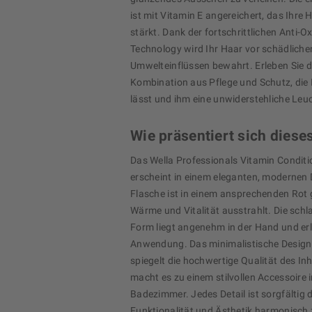
ist mit Vitamin E angereichert, das Ihre
stärkt. Dank der fortschrittlichen Anti-O
Technology wird Ihr Haar vor schädliche
Umwelteinflüssen bewahrt. Erleben Sie d
Kombination aus Pflege und Schutz, die 
lässt und ihm eine unwiderstehliche Leu
Wie präsentiert sich diese
Das Wella Professionals Vitamin Condit
erscheint in einem eleganten, modernen 
Flasche ist in einem ansprechenden Rot 
Wärme und Vitalität ausstrahlt. Die schl
Form liegt angenehm in der Hand und erle
Anwendung. Das minimalistische Design
spiegelt die hochwertige Qualität des In
macht es zu einem stilvollen Accessoire 
Badezimmer. Jedes Detail ist sorgfältig
Funktionalität und Ästhetik harmonisch 