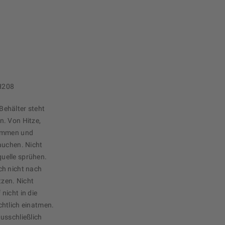
H208
ehälter steht
n. Von Hitze,
lammen und
auchen. Nicht
uelle sprühen.
ch nicht nach
zen. Nicht
nicht in die
chtlich einatmen.
usschließlich