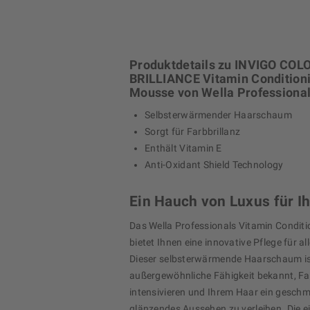
Produktdetails zu INVIGO COL
BRILLIANCE Vitamin Condition
Mousse von Wella Professiona
Selbsterwärmender Haarschaum
Sorgt für Farbbrillanz
Enthält Vitamin E
Anti-Oxidant Shield Technology
Ein Hauch von Luxus für Ih
Das Wella Professionals Vitamin Condit
bietet Ihnen eine innovative Pflege für a
Dieser selbsterwärmende Haarschaum ist
außergewöhnliche Fähigkeit bekannt, Far
intensivieren und Ihrem Haar ein geschm
glänzendes Aussehen zu verleihen. Die e