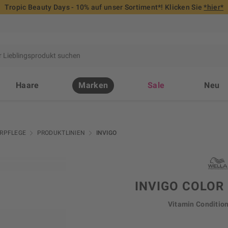
Tropic Beauty Days - 10% auf unser Sortiment*! Klicken Sie
*hier*
Haare
Marken
Sale
Neu
RPFLEGE
PRODUKTLINIEN
INVIGO
INVIGO COLOR
Vitamin Conditio