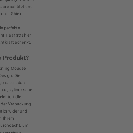
 Haare schützt und
xidant Shield
n
ie perfekte
Ihr Haar strahlen
chtkraft schenkt.
s Produkt?
ioning Mousse
Design. Die
gehalten, das
anke, zylindrische
ichtert die
 der Verpackung
halts wider und
in Ihrem
 durchdacht, um
zu vereinen.