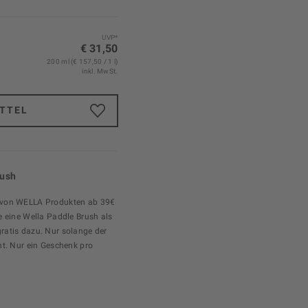
UVP*
€ 31,50
200 ml (€ 157,50 / 1 l)
inkl. MwSt.
TTEL
rush
 von WELLA Produkten ab 39€
e eine Wella Paddle Brush als
ratis dazu. Nur solange der
ht. Nur ein Geschenk pro