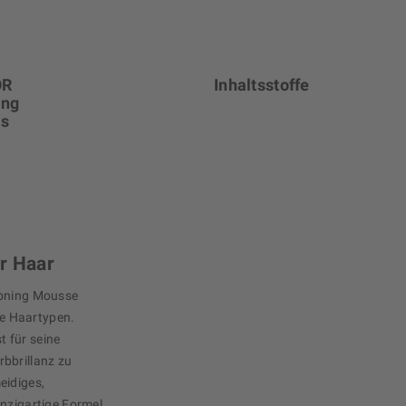
OR
Inhaltsstoffe
ing
ls
r Haar
ioning Mousse
lle Haartypen.
 für seine
bbrillanz zu
eidiges,
inzigartige Formel