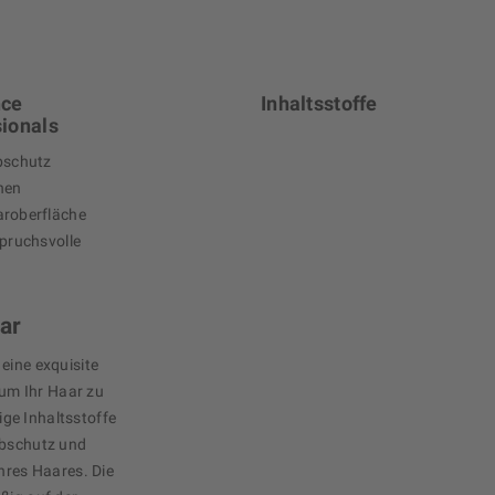
nce
Inhaltsstoffe
ionals
bschutz
onen
aroberfläche
spruchsvolle
ar
eine exquisite
, um Ihr Haar zu
ge Inhaltsstoffe
rbschutz und
Ihres Haares. Die