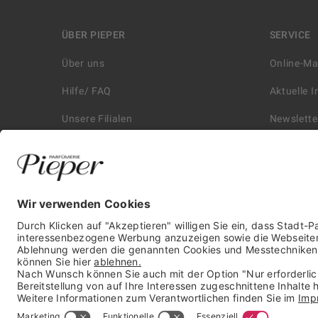
ÜBER PIEPER
SERVICE
Über uns
Online-M
Hilfe/ FAQ
Aktuelle 
Unsere Filialen
Newslette
Kontakt
Retouren
Historie
Zahlungs
Affiliate
Versand &
Karriere
Autorisie
Presse