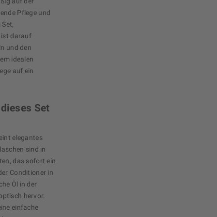
ßig auf der
tende Pflege und
 Set,
ist darauf
ln und den
nem idealen
ege auf ein
 dieses Set
eint elegantes
laschen sind in
en, das sofort ein
er Conditioner in
he Öl in der
ptisch hervor.
ine einfache