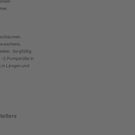
einem
mmer.
fschäumen.
gewaschene,
eilen. Sorgfältig
 1–2 Pumpstöße in
 in Längen und
tellers