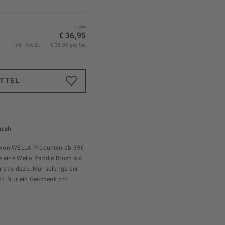
UVP*
€ 36,95
inkl. MwSt.
€ 36,95 pro Set
TTEL
rush
 von WELLA Produkten ab 39€
e eine Wella Paddle Brush als
ratis dazu. Nur solange der
ht. Nur ein Geschenk pro