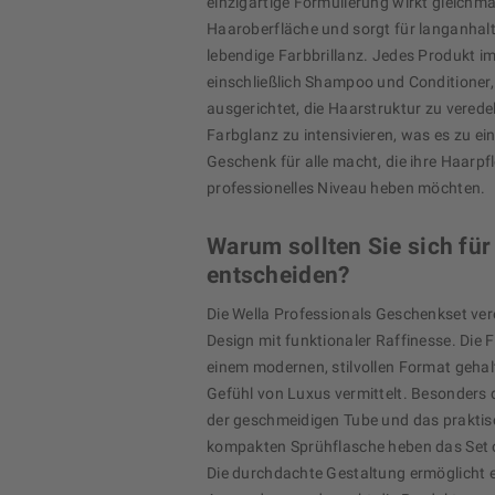
einzigartige Formulierung wirkt gleichmä
Haaroberfläche und sorgt für langanhal
lebendige Farbbrillanz. Jedes Produkt im
einschließlich Shampoo und Conditioner, 
ausgerichtet, die Haarstruktur zu verede
Farbglanz zu intensivieren, was es zu ei
Geschenk für alle macht, die ihre Haarpfl
professionelles Niveau heben möchten.
Warum sollten Sie sich für
entscheiden?
Die Wella Professionals Geschenkset ver
Design mit funktionaler Raffinesse. Die F
einem modernen, stilvollen Format gehalt
Gefühl von Luxus vermittelt. Besonders d
der geschmeidigen Tube und das praktisc
kompakten Sprühflasche heben das Set o
Die durchdachte Gestaltung ermöglicht e