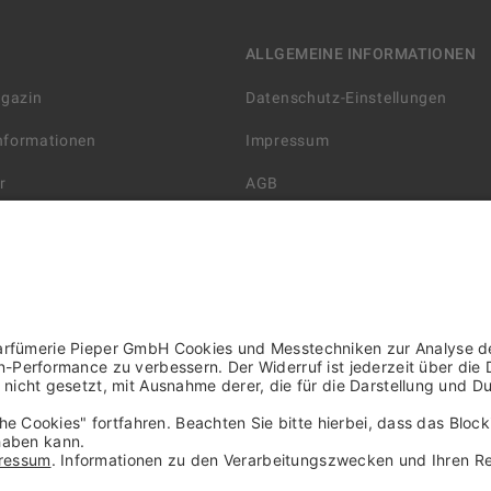
ALLGEMEINE INFORMATIONEN
agazin
Datenschutz-Einstellungen
Informationen
Impressum
r
AGB
Datenschutzerklärung
arten
Widerrufsbelehrung
 Lieferung
AGB für die Gutscheinkarte
rter Händler/ YBPN
Informationen zur Barrierefreihe
WIDERRUF ERKLÄREN