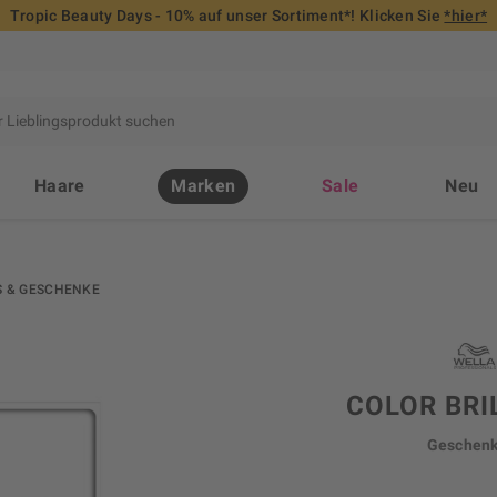
Tropic Beauty Days - 10% auf unser Sortiment*! Klicken Sie
*hier*
Haare
Marken
Sale
Neu
S & GESCHENKE
COLOR BRI
Geschenk