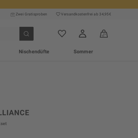
Zwei Gratisproben
Versand­kosten­frei ab 34,95€
Nischendüfte
Sommer
LLIANCE
set