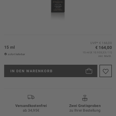
UVP* € 166,00
15 ml
€ 164,00
15 ml (€ 10.933,33 / 1 l)
sofort lieferbar
inkl. MwSt.
IN DEN
WARENKORB
Versand­kosten­frei
Zwei Gratisproben
ab 34,95€
zu Ihrer Bestellung