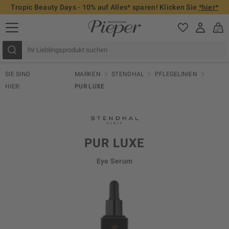
Tropic Beauty Days - 10% auf Alles* sparen! Klicken Sie
*hier*
SIE SIND
MARKEN
STENDHAL
PFLEGELINIEN
HIER:
PUR LUXE
PUR LUXE
Eye Serum