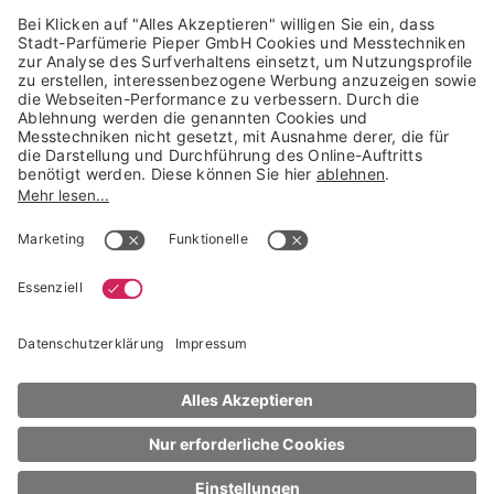
Trusted Shops Mitglied seit 2010
* unverbindliche Preisempfehlung der Verbundgruppe beauty alliance
Deutschland GmbH & Co KG, Große-Kurfürsten-Str. 75, 33615 Bielefeld
NACH OBEN
Stendhal
Pur Luxe
Eye Serum