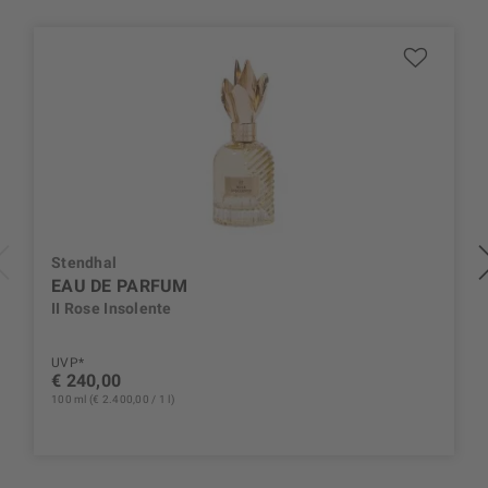
Stendhal
EAU DE PARFUM
II Rose Insolente
UVP*
€ 240,00
100 ml (€ 2.400,00 / 1 l)