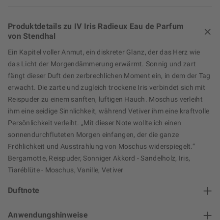
Produktdetails zu IV Iris Radieux Eau de Parfum
von Stendhal
Ein Kapitel voller Anmut, ein diskreter Glanz, der das Herz wie
das Licht der Morgendämmerung erwärmt. Sonnig und zart
fängt dieser Duft den zerbrechlichen Moment ein, in dem der Tag
erwacht. Die zarte und zugleich trockene Iris verbindet sich mit
Reispuder zu einem sanften, luftigen Hauch. Moschus verleiht
ihm eine seidige Sinnlichkeit, während Vetiver ihm eine kraftvolle
Persönlichkeit verleiht. „Mit dieser Note wollte ich einen
sonnendurchfluteten Morgen einfangen, der die ganze
Fröhlichkeit und Ausstrahlung von Moschus widerspiegelt.“
Bergamotte, Reispuder, Sonniger Akkord - Sandelholz, Iris,
Tiaréblüte - Moschus, Vanille, Vetiver
Duftnote
Anwendungshinweise