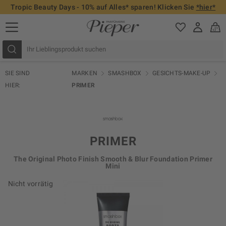
Tropic Beauty Days - 10% auf Alles* sparen! Klicken Sie
*hier*
SIE SIND
MARKEN
SMASHBOX
GESICHTS-MAKE-UP
HIER:
PRIMER
PRIMER
The Original Photo Finish Smooth & Blur Foundation Primer
Mini
Nicht vorrätig