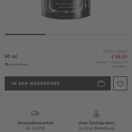
UVP* € 148,50
50 ml
€ 88,49
50 ml (€ 1.769,80 / 1 l)
sofort lieferbar
inkl. MwSt.
IN DEN
WARENKORB
Versand­kosten­frei
Zwei Gratisproben
ab 34,95€
zu Ihrer Bestellung