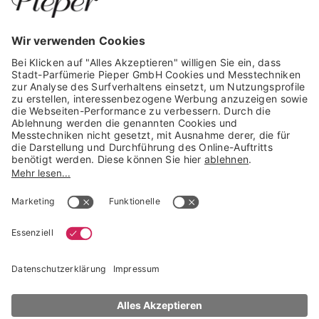
GARANTIERTE SICHERHEIT
Trusted Shops Mitglied seit 2010
* unverbindliche Preisempfehlung der Verbundgruppe beauty alliance
Deutschland GmbH & Co KG, Große-Kurfürsten-Str. 75, 33615 Bielefeld
NACH OBEN