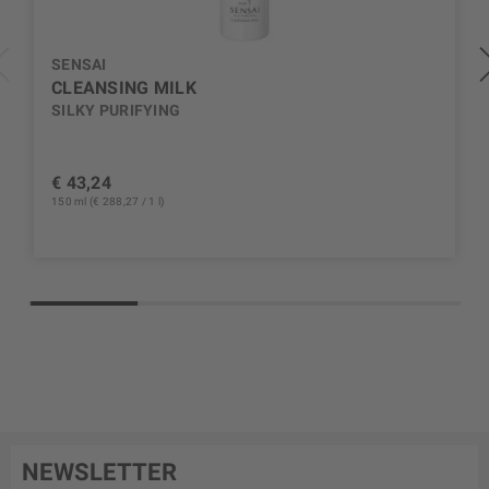
SENSAI
CLEANSING MILK
SILKY PURIFYING
€ 43,24
150 ml (€ 288,27 / 1 l)
NEWSLETTER