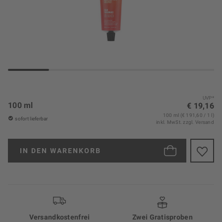
UVP*
100 ml
€ 19,16
100 ml (€ 191,60 / 1 l)
sofort lieferbar
inkl. MwSt.
zzgl. Versand
IN DEN
WARENKORB
Versand­kosten­frei
Zwei Gratisproben