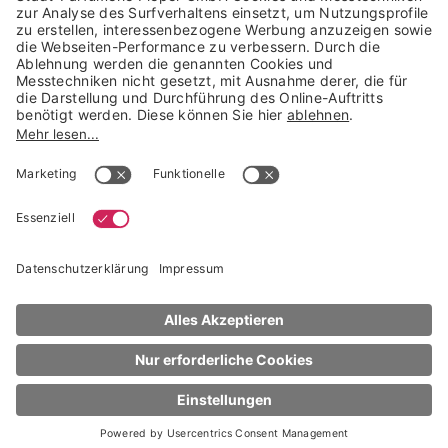
Trusted Shops Mitglied seit 2010
* unverbindliche Preisempfehlung der Verbundgruppe beauty alliance
Deutschland GmbH & Co KG, Große-Kurfürsten-Str. 75, 33615 Bielefeld
NACH OBEN
Schwarzkopf Professional
BC Sun Protect
10in1 Summer Fluid
100 ml
€ 19,16
100 ml (€ 191,60 / 1 l)
sofort lieferbar