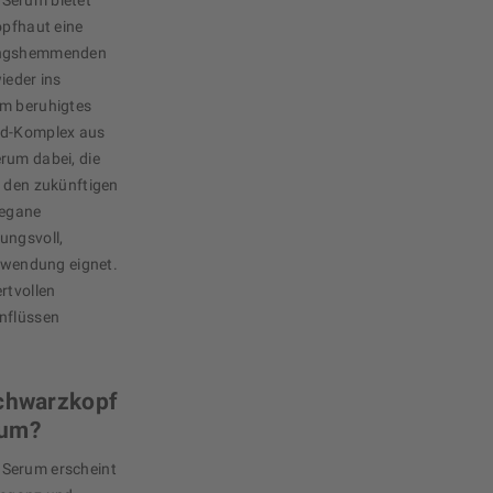
 Serum bietet
opfhaut eine
dungshemmenden
ieder ins
hm beruhigtes
od-Komplex aus
rum dabei, die
d den zukünftigen
vegane
ungsvoll,
Anwendung eignet.
rtvollen
inflüssen
Schwarzkopf
rum?
 Serum erscheint