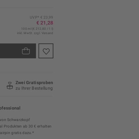
UVP* € 23,99
€ 21,28
100 ml (€ 212,80 / 1 l)
inkl. MwSt.
zzgl. Versand
Zwei Gratisproben
zu Ihrer Bestellung
ofessional
 von Schwarzkopf
al Produkten ab 30 € erhalten
airpin gratis dazu.*