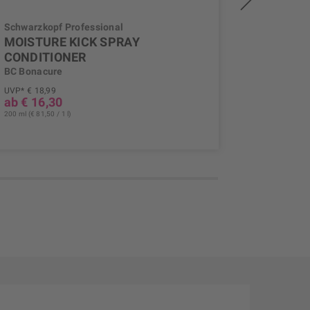
Schwarzkopf Professional
Schwarzko
MOISTURE KICK SPRAY
MOISTU
CONDITIONER
BC Bonac
BC Bonacure
UVP* € 18,99
UVP* € 23,
ab € 16,30
ab € 13
200 ml (€ 81,50 / 1 l)
500 ml (€ 27,4