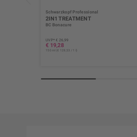
Schwarzkopf Professional
2IN1 TREATMENT
BC Bonacure
UVP* € 26,99
€ 19,28
150 ml (€ 128,53 / 1 l)