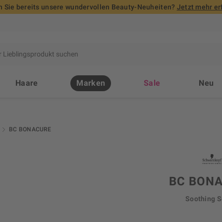
 Sie bereits unsere wundervollen Beauty-Neuheiten?
Jetzt mehr er
Haare
Marken
Sale
Neu
BC BONACURE
BC BON
Soothing 