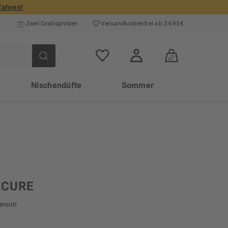
fahren!
Zwei Gratisproben
Versand­kosten­frei ab 34,95€
Nischendüfte
Sommer
ACURE
Serum