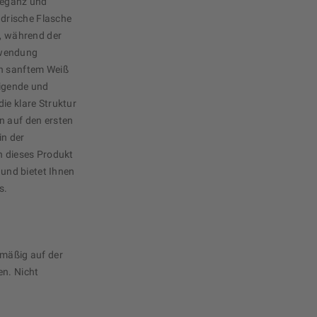
leganz und
indrische Flasche
k, während der
nwendung
in sanftem Weiß
higende und
ie klare Struktur
n auf den ersten
in der
h dieses Produkt
 und bietet Ihnen
s.
hmäßig auf der
en. Nicht