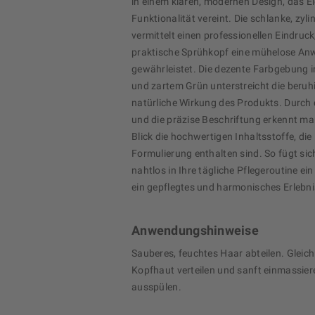
in einem klaren, modernen Design, das E
Funktionalität vereint. Die schlanke, zyl
vermittelt einen professionellen Eindruc
praktische Sprühkopf eine mühelose A
gewährleistet. Die dezente Farbgebung 
und zartem Grün unterstreicht die beru
natürliche Wirkung des Produkts. Durch d
und die präzise Beschriftung erkennt ma
Blick die hochwertigen Inhaltsstoffe, die 
Formulierung enthalten sind. So fügt sic
nahtlos in Ihre tägliche Pflegeroutine ein
ein gepflegtes und harmonisches Erlebni
Anwendungshinweise
Sauberes, feuchtes Haar abteilen. Gleic
Kopfhaut verteilen und sanft einmassier
ausspülen.