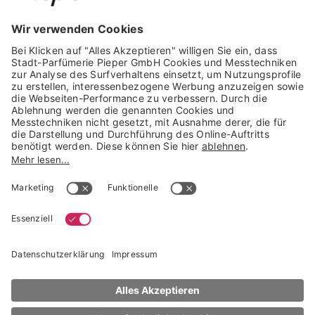
GARANTIERTE SICHERHEIT
Trusted Shops Mitglied seit 2010
* unverbindliche Preisempfehlung der Verbundgruppe beauty alliance
Deutschland GmbH & Co KG, Große-Kurfürsten-Str. 75, 33615 Bielefeld
NACH OBEN