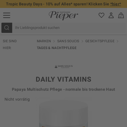
Tropic Beauty Days - 10% auf Alles* sparen! Klicken Sie
*hier*
SIE SIND
MARKEN
SANS SOUCIS
GESICHTSPFLEGE
HIER:
TAGES & NACHTPFLEGE
DAILY VITAMINS
Papaya Multischutz Pflege - normale bis trockene Haut
Nicht vorrätig