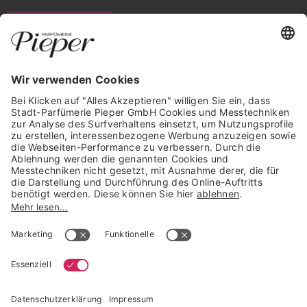
WIDERRUF ERKLÄREN
GARANTIERTE SICHERHEIT
Trusted Shops Mitglied seit 2010
* unverbindliche Preisempfehlung der Verbundgruppe beauty alliance
Deutschland GmbH & Co KG, Große-Kurfürsten-Str. 75, 33615 Bielefeld