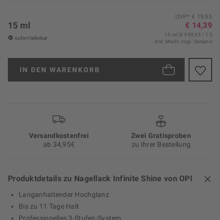
UVP* € 19,95
15 ml
€ 14,39
15 ml (€ 959,33 / 1 l)
sofort lieferbar
inkl. MwSt.
zzgl. Versand
IN DEN
WARENKORB
Versand­kosten­frei
Zwei Gratisproben
ab 34,95€
zu Ihrer Bestellung
Produktdetails zu Nagellack Infinite Shine von OPI
Langanhaltender Hochglanz
Bis zu 11 Tage Halt
Professionelles 3-Stufen-System