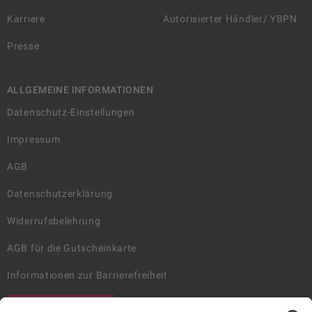
Karriere
Autorisierter Händler/ YBPN
Presse
ALLGEMEINE INFORMATIONEN
Datenschutz-Einstellungen
Impressum
AGB
Datenschutzerklärung
Widerrufsbelehrung
AGB für die Gutscheinkarte
Informationen zur Barrierefreiheit
WIDERRUF ERKLÄREN