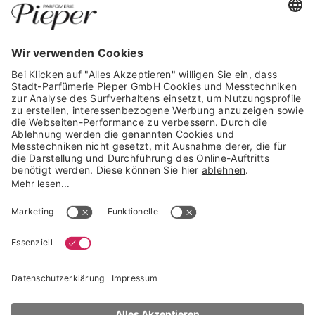
GARANTIERTE SICHERHEIT
Trusted Shops Mitglied seit 2010
* unverbindliche Preisempfehlung der Verbundgruppe beauty alliance
Deutschland GmbH & Co KG, Große-Kurfürsten-Str. 75, 33615 Bielefeld