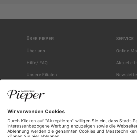
ÜBER PIEPER
SERVICE
Über uns
Online-M
Hilfe/ FAQ
Aktuelle 
Unsere Filialen
Newslette
Kontakt
Retouren
Historie
Zahlungs
Affiliate
Versand &
Karriere
Autorisie
Presse