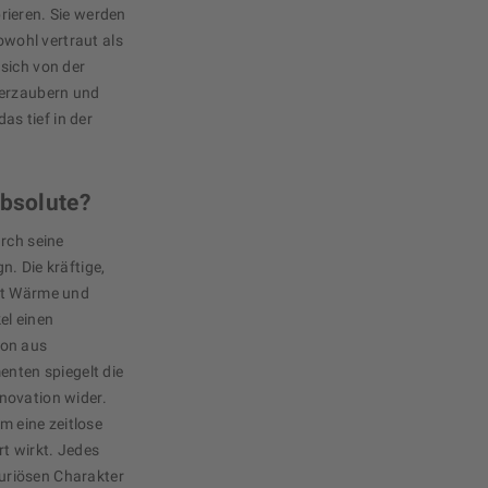
rieren. Sie werden
sowohl vertraut als
sich von der
verzaubern und
as tief in der
Absolute?
urch seine
. Die kräftige,
lt Wärme und
el einen
ion aus
enten spiegelt die
novation wider.
hm eine zeitlose
ert wirkt. Jedes
uxuriösen Charakter