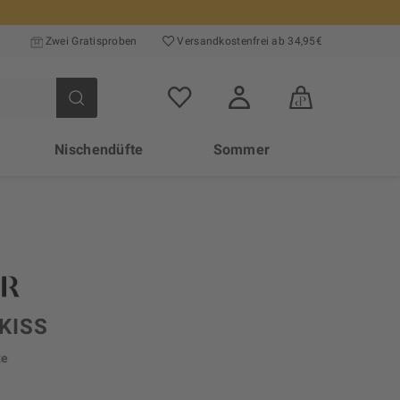
Zwei Gratisproben
Versand­kosten­frei ab 34,95€
Nischendüfte
Sommer
KISS
te