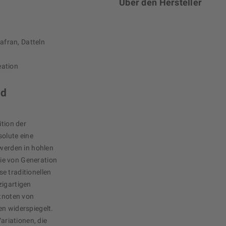
Über den Hersteller
afran, Datteln
eation
nd
ition der
solute eine
 werden in hohlen
ie von Generation
e traditionellen
zigartigen
ftnoten von
en widerspiegelt.
Variationen, die