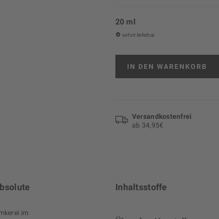
20 ml
sofort lieferbar
IN DEN
WARENKORB
Versand­kosten­frei
ab 34,95€
Absolute
Inhaltsstoffe
Imkerei im