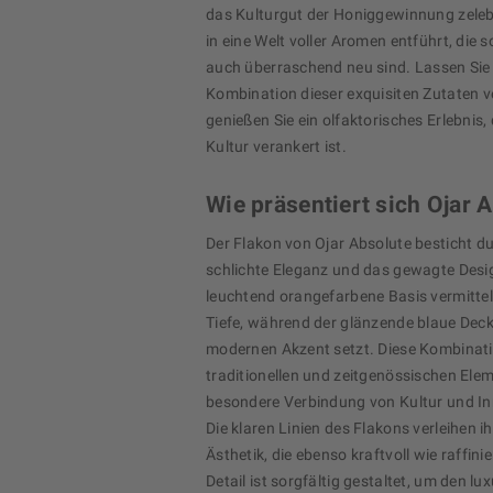
das Kulturgut der Honiggewinnung zeleb
in eine Welt voller Aromen entführt, die 
auch überraschend neu sind. Lassen Sie 
Kombination dieser exquisiten Zutaten 
genießen Sie ein olfaktorisches Erlebnis, d
Kultur verankert ist.
Wie präsentiert sich Ojar 
Der Flakon von Ojar Absolute besticht d
schlichte Eleganz und das gewagte Design
leuchtend orangefarbene Basis vermitte
Tiefe, während der glänzende blaue Deck
modernen Akzent setzt. Diese Kombinat
traditionellen und zeitgenössischen Elem
besondere Verbindung von Kultur und In
Die klaren Linien des Flakons verleihen i
Ästhetik, die ebenso kraftvoll wie raffini
Detail ist sorgfältig gestaltet, um den l