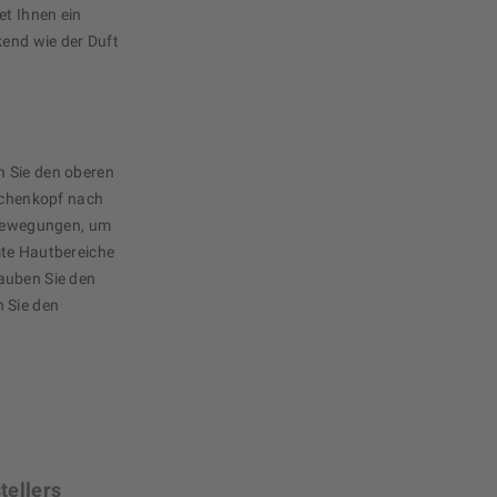
et Ihnen ein
kend wie der Duft
 Sie den oberen
aschenkopf nach
 Bewegungen, um
mte Hautbereiche
auben Sie den
 Sie den
tellers