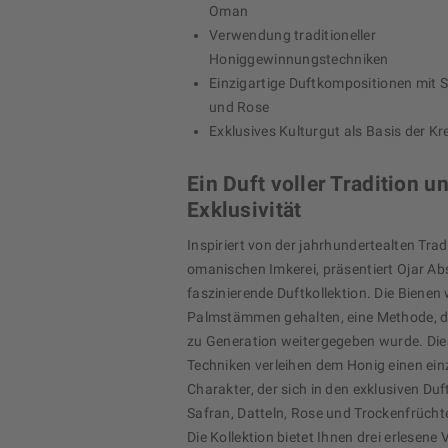
Oman
Verwendung traditioneller
Honiggewinnungstechniken
Einzigartige Duftkompositionen mit S
und Rose
Exklusives Kulturgut als Basis der Kr
Ein Duft voller Tradition u
Exklusivität
Inspiriert von der jahrhundertealten Trad
omanischen Imkerei, präsentiert Ojar Ab
faszinierende Duftkollektion. Die Bienen
Palmstämmen gehalten, eine Methode, d
zu Generation weitergegeben wurde. Dies
Techniken verleihen dem Honig einen ein
Charakter, der sich in den exklusiven Du
Safran, Datteln, Rose und Trockenfrücht
Die Kollektion bietet Ihnen drei erlesene 