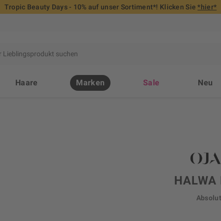
Tropic Beauty Days - 10% auf unser Sortiment*! Klicken Sie
*hier*
Haare
Marken
Sale
Neu
HALWA 
Absolu