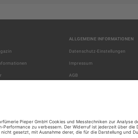
ALLGEMEINE INFORMATIONEN
agazin
Datenschutz-Einstellungen
Informationen
Impressum
r
AGB
Datenschutzerklärung
arten
Widerrufsbelehrung
 Lieferung
AGB für die Gutscheinkarte
rter Händler/ YBPN
Informationen zur Barrierefreihe
WIDERRUF ERKLÄREN