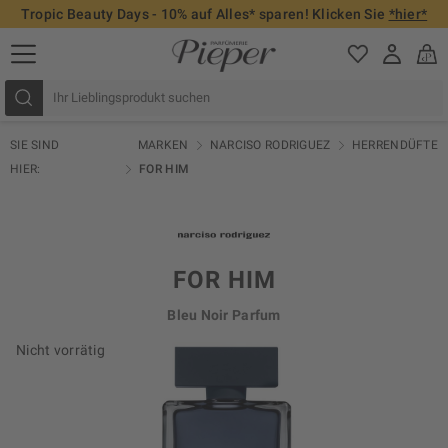
Tropic Beauty Days - 10% auf Alles* sparen! Klicken Sie
*hier*
SIE SIND
MARKEN
NARCISO RODRIGUEZ
HERRENDÜFTE
HIER:
FOR HIM
FOR HIM
Bleu Noir Parfum
Nicht vorrätig