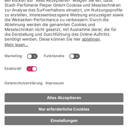
Trusted Shops Mitglied seit 2010
* unverbindliche Preisempfehlung der Verbundgruppe beauty alliance
Deutschland GmbH & Co KG, Große-Kurfürsten-Str. 75, 33615 Bielefeld
NACH OBEN
Narciso Rodriguez
For Him
Bleu Noir Parfum
sofort lieferbar